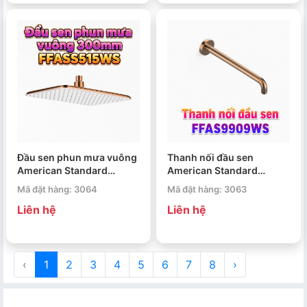
Đầu sen phun mưa vuông
Thanh nối đầu sen
American Standard
American Standard
FFASS515WS 300mm
FFAS9909WS
Mã đặt hàng: 3064
Mã đặt hàng: 3063
Liên hệ
Liên hệ
‹
1
2
3
4
5
6
7
8
›