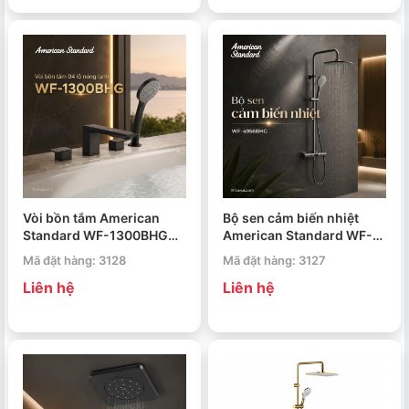
Vòi bồn tắm American
Bộ sen cảm biến nhiệt
Standard WF-1300BHG
American Standard WF-
Acacia Evolution
4956BHG EasySet
Mã đặt hàng: 3128
Mã đặt hàng: 3127
Exposed 3-Way Brushed
Liên hệ
Liên hệ
Hard Graphite