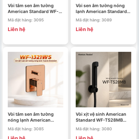
Vòi tắm sen âm tường
Vòi sen âm tường nóng
American Standard WF-
lạnh American Standard
1321BHG Acacia
Acacia Evolution WF-
Mã đặt hàng: 3095
Mã đặt hàng: 3089
Evolution
1322WS
Liên hệ
Liên hệ
Vòi tắm sen âm tường
Vòi xịt vệ sinh American
nóng lạnh American
Standard WF-TS28MB
Standard Acacia
DuoStix
Mã đặt hàng: 3085
Mã đặt hàng: 3080
Evolution WF-1321WS
Liên hệ
Liên hệ