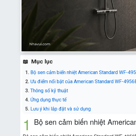
Mục lục
Bộ sen cảm biến nhiệt American Standard WF-49
Ưu điểm nổi bật của American Standard WF-495
Thông số kỹ thuật
Ứng dụng thực tế
Lưu ý khi lắp đặt và sử dụng
Bộ sen cảm biến nhiệt Americ