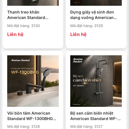
Thanh treo khăn
Đựng giấy vệ sinh đơn
American Standard
dạng vuông American
FFAS0493BHG Concept
Standard WF-0498BHG
Mã đặt hàng: 3130
Mã đặt hàng: 3129
Square
Concept
Liên hệ
Liên hệ
Vòi bồn tắm American
Bộ sen cảm biến nhiệt
Standard WF-1300BHG
American Standard WF-
Acacia Evolution
4956BHG EasySet
Mã đặt hàng: 3128
Mã đặt hàng: 3127