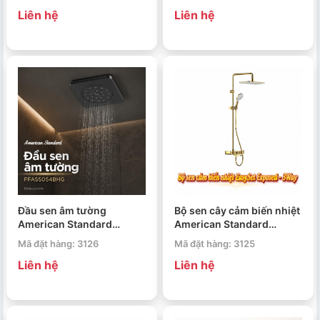
Exposed 3-Way Brushed
Liên hệ
Liên hệ
Hard Graphite
Đầu sen âm tường
Bộ sen cây cảm biến nhiệt
American Standard
American Standard
FFASS054BHG EasySet
EasySet Exposed 3Way
Mã đặt hàng: 3126
Mã đặt hàng: 3125
WF-4956CS
Liên hệ
Liên hệ