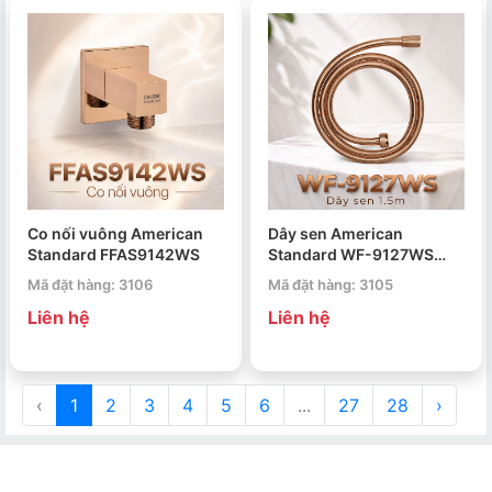
Co nối vuông American
Dây sen American
Standard FFAS9142WS
Standard WF-9127WS
1.5m
Mã đặt hàng: 3106
Mã đặt hàng: 3105
Liên hệ
Liên hệ
‹
1
2
3
4
5
6
...
27
28
›