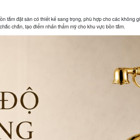
 tắm đặt sàn có thiết kế sang trọng, phù hợp cho các không g
chắc chắn, tạo điểm nhấn thẩm mỹ cho khu vực bồn tắm.