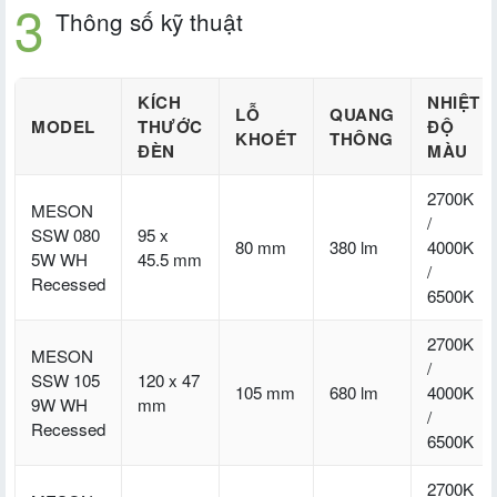
Thông số kỹ thuật
KÍCH
NHIỆT
LỖ
QUANG
MODEL
THƯỚC
ĐỘ
KHOÉT
THÔNG
ĐÈN
MÀU
2700K
MESON
/
SSW 080
95 x
80 mm
380 lm
4000K
5W WH
45.5 mm
/
Recessed
6500K
2700K
MESON
/
SSW 105
120 x 47
105 mm
680 lm
4000K
9W WH
mm
/
Recessed
6500K
2700K