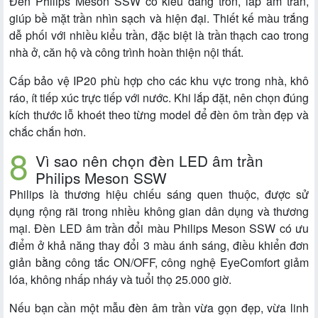
Đèn Philips Meson SSW có kiểu dáng tròn, lắp âm trần,
giúp bề mặt trần nhìn sạch và hiện đại. Thiết kế màu trắng
dễ phối với nhiều kiểu trần, đặc biệt là trần thạch cao trong
nhà ở, căn hộ và công trình hoàn thiện nội thất.
Cấp bảo vệ IP20 phù hợp cho các khu vực trong nhà, khô
ráo, ít tiếp xúc trực tiếp với nước. Khi lắp đặt, nên chọn đúng
kích thước lỗ khoét theo từng model để đèn ôm trần đẹp và
chắc chắn hơn.
Vì sao nên chọn đèn LED âm trần
Philips Meson SSW
Philips là thương hiệu chiếu sáng quen thuộc, được sử
dụng rộng rãi trong nhiều không gian dân dụng và thương
mại. Đèn LED âm trần đổi màu Philips Meson SSW có ưu
điểm ở khả năng thay đổi 3 màu ánh sáng, điều khiển đơn
giản bằng công tắc ON/OFF, công nghệ EyeComfort giảm
lóa, không nhấp nháy và tuổi thọ 25.000 giờ.
Nếu bạn cần một mẫu đèn âm trần vừa gọn đẹp, vừa linh