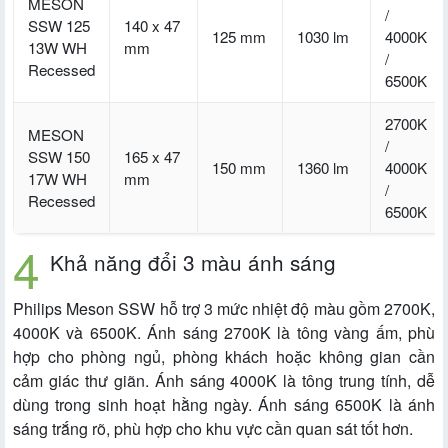
MESON
/
SSW 125
140 x 47
125 mm
1030 lm
4000K
13W WH
mm
/
Recessed
6500K
2700K
MESON
/
SSW 150
165 x 47
150 mm
1360 lm
4000K
17W WH
mm
/
Recessed
6500K
Khả năng đổi 3 màu ánh sáng
Philips Meson SSW hỗ trợ 3 mức nhiệt độ màu gồm 2700K,
4000K và 6500K. Ánh sáng 2700K là tông vàng ấm, phù
hợp cho phòng ngủ, phòng khách hoặc không gian cần
cảm giác thư giãn. Ánh sáng 4000K là tông trung tính, dễ
dùng trong sinh hoạt hằng ngày. Ánh sáng 6500K là ánh
sáng trắng rõ, phù hợp cho khu vực cần quan sát tốt hơn.