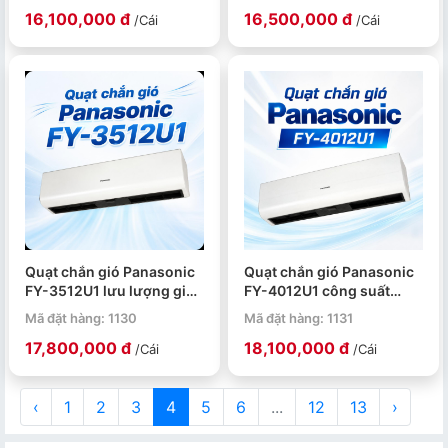
16,100,000 đ
16,500,000 đ
/Cái
/Cái
Quạt chắn gió Panasonic
Quạt chắn gió Panasonic
FY-3512U1 lưu lượng gió
FY-4012U1 công suất
1550/1300 CMH
126W/105W dùng cho
Mã đặt hàng: 1130
Mã đặt hàng: 1131
không gian thương mại
17,800,000 đ
18,100,000 đ
/Cái
/Cái
‹
1
2
3
4
5
6
...
12
13
›