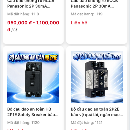
Cầu dao chống rò RCCB
Cầu dao chống rò RCCB
Panasonic 2P 30mA
Panasonic 2P 30mA
BBDR22530HV,
BBDR22530V,
Mã đặt hàng: 1118
Mã đặt hàng: 1119
BBDR23230HV,
BBDR23230V,
950,000 đ - 1,100,000
Liên hệ
BBDR24030HV,
BBDR24030V,
BBDR26330HV
BBDR26330V
đ
/Cái
Bộ cầu dao an toàn HB
Bộ cầu dao an toàn 2P2E
2P1E Safety Breaker bảo
bảo vệ quá tải, ngắn mạch
vệ quá tải
và chống rò xuất xứ Thái
Mã đặt hàng: 1120
Mã đặt hàng: 1121
Lan