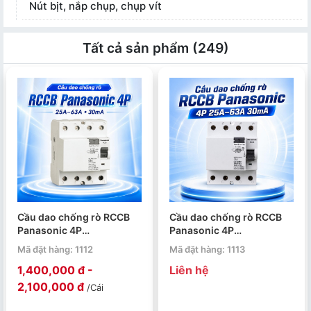
Nút bịt, nắp chụp, chụp vít
Tất cả sản phẩm (249)
Cầu dao chống rò RCCB
Cầu dao chống rò RCCB
Panasonic 4P
Panasonic 4P
BBDR42530HV,
BBDR42530V,
Mã đặt hàng: 1112
Mã đặt hàng: 1113
BBDR43230HV,
BBDR43230V,
1,400,000 đ -
Liên hệ
BBDR44030HV,
BBDR44030V,
BBDR46330HV 30mA
BBDR46330V 30mA
2,100,000 đ
/Cái