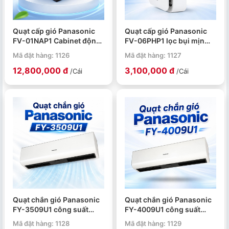
Quạt cấp gió Panasonic
Quạt cấp gió Panasonic
FV-01NAP1 Cabinet động
FV-06PHP1 lọc bụi mịn
cơ DC 10W/3W dùng ống
PM2.5 lưu lượng gió
Mã đặt hàng: 1126
Mã đặt hàng: 1127
dẫn Ø100mm
63/32 CMH
12,800,000 đ
3,100,000 đ
/Cái
/Cái
Quạt chắn gió Panasonic
Quạt chắn gió Panasonic
FY-3509U1 công suất
FY-4009U1 công suất
95W/85W lưu lượng gió
110W/94W dùng cho cửa
Mã đặt hàng: 1128
Mã đặt hàng: 1129
1150/1000 CMH
ra vào