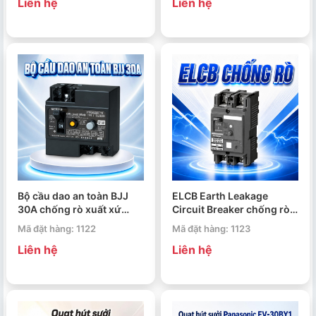
Liên hệ
Liên hệ
Bộ cầu dao an toàn BJJ
ELCB Earth Leakage
30A chống rò xuất xứ
Circuit Breaker chống rò
Nhật Bản
30mA bảo vệ quá tải và
Mã đặt hàng: 1122
Mã đặt hàng: 1123
ngắn mạch
Liên hệ
Liên hệ