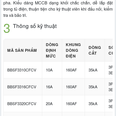
pha. Kiểu dáng MCCB dạng khối chắc chắn, dễ lắp đặt
trong tủ điện, thuận tiện cho kỹ thuật viên khi đấu nối, kiểm
tra và bảo trì.
Thông số kỹ thuật
DÒNG
KHUNG
DÒNG
SỐ
MÃ SẢN PHẨM
ĐỊNH
DÒNG
CẮT
CỰ
MỨC
ĐIỆN
3P-
BBSF3310CFCV
10A
160AF
35kA
3E
3P-
BBSF3316CFCV
16A
160AF
35kA
3E
3P-
BBSF3320CFCV
20A
160AF
35kA
3E