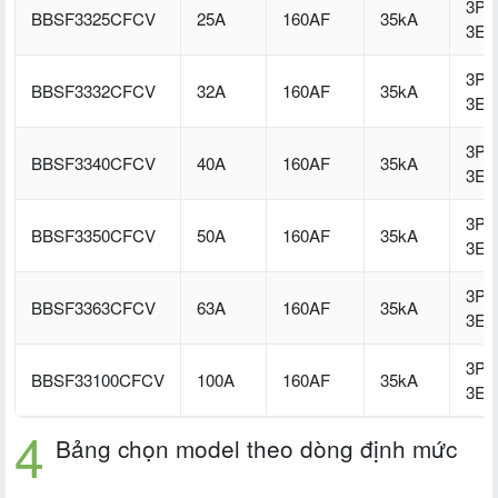
3P-
BBSF3325CFCV
25A
160AF
35kA
3E
3P-
BBSF3332CFCV
32A
160AF
35kA
3E
3P-
BBSF3340CFCV
40A
160AF
35kA
3E
3P-
BBSF3350CFCV
50A
160AF
35kA
3E
3P-
BBSF3363CFCV
63A
160AF
35kA
3E
3P-
BBSF33100CFCV
100A
160AF
35kA
3E
Bảng chọn model theo dòng định mức