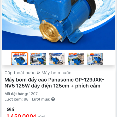
Cấp thoát nước
Máy bơm nước
Máy bơm đẩy cao Panasonic GP-129JXK-
NV5 125W dây điện 125cm + phích cắm
Mã đặt hàng:
1207
Lượt xem:
88 |
Lượt mua:
Giá
1,450,000₫
/Cái