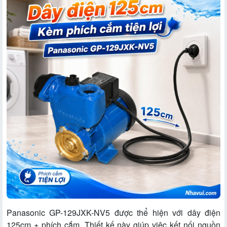
Panasonic GP-129JXK-NV5 được thể hiện với dây điện
125cm + phích cắm. Thiết kế này giúp việc kết nối nguồn