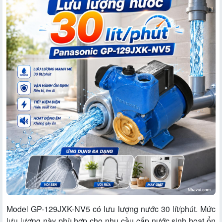
Model GP-129JXK-NV5 có lưu lượng nước 30 lít/phút. Mức
lưu lượng này phù hợp cho nhu cầu cấp nước sinh hoạt ổn