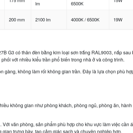
175 mm
15W
lm
6500K
200 mm
2100 lm
4000K / 6500K
19W
027B G3 có thân đèn bằng kim loại sơn trắng RAL9003, nắp sa
phối với nhiều kiểu trần phổ biến trong nhà ở và công trình.
n gàng, không làm rối không gian trần. Đây là lựa chọn phù hợ
iều không gian như phòng khách, phòng ngủ, phòng ăn, hành 
n. Với văn phòng, sản phẩm phù hợp cho khu vực làm việc cần 
ng gian trưng bày, tạo cảm giác sạch và chuyên nghiệp hơn.