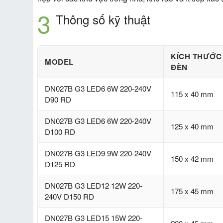
Thông số kỹ thuật
KÍCH THƯỚC
MODEL
ĐÈN
DN027B G3 LED6 6W 220-240V
115 x 40 mm
D90 RD
DN027B G3 LED6 6W 220-240V
125 x 40 mm
D100 RD
DN027B G3 LED9 9W 220-240V
150 x 42 mm
D125 RD
DN027B G3 LED12 12W 220-
175 x 45 mm
240V D150 RD
DN027B G3 LED15 15W 220-