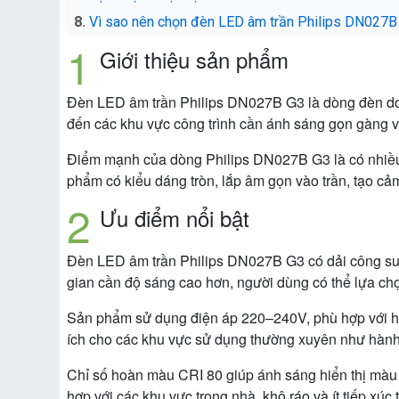
Vì sao nên chọn đèn LED âm trần Philips DN027B
Giới thiệu sản phẩm
Đèn LED âm trần Philips DN027B G3 là dòng đèn down
đến các khu vực công trình cần ánh sáng gọn gàng 
Điểm mạnh của dòng Philips DN027B G3 là có nhiều mứ
phẩm có kiểu dáng tròn, lắp âm gọn vào trần, tạo cảm
Ưu điểm nổi bật
Đèn LED âm trần Philips DN027B G3 có dải công su
gian cần độ sáng cao hơn, người dùng có thể lựa chọn
Sản phẩm sử dụng điện áp 220–240V, phù hợp với hệ t
ích cho các khu vực sử dụng thường xuyên như hành
Chỉ số hoàn màu CRI 80 giúp ánh sáng hiển thị màu s
hợp với các khu vực trong nhà, khô ráo và ít tiếp xúc t