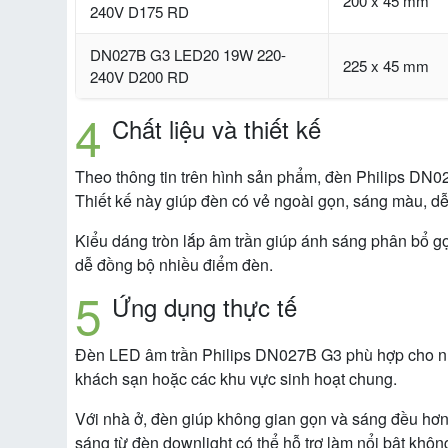
200 x 45 mm
240V D175 RD
DN027B G3 LED20 19W 220-
225 x 45 mm
240V D200 RD
Chất liệu và thiết kế
Theo thông tin trên hình sản phẩm, đèn Philips DN
Thiết kế này giúp đèn có vẻ ngoài gọn, sáng màu, dễ 
Kiểu dáng tròn lắp âm trần giúp ánh sáng phân bổ gọ
dễ đồng bộ nhiều điểm đèn.
Ứng dụng thực tế
Đèn LED âm trần Philips DN027B G3 phù hợp cho nh
khách sạn hoặc các khu vực sinh hoạt chung.
Với nhà ở, đèn giúp không gian gọn và sáng đều hơ
sáng từ đèn downlight có thể hỗ trợ làm nổi bật khô