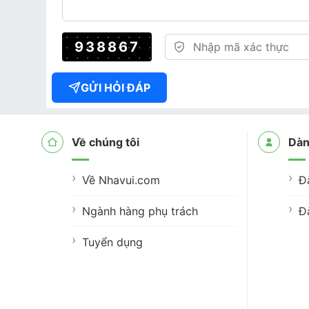
938867
GỬI HỎI ĐÁP
Về chúng tôi
Dàn
Về Nhavui.com
Đ
Ngành hàng phụ trách
Đ
Tuyển dụng