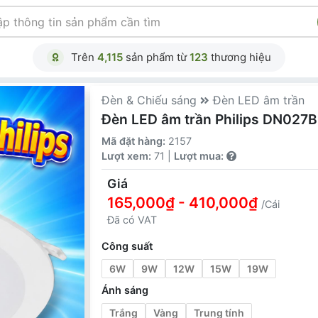
Trên
4,115
sản phẩm từ
123
thương hiệu
Đèn & Chiếu sáng
Đèn LED âm trần
Đèn LED âm trần Philips DN027B
Mã đặt hàng:
2157
Lượt xem:
71 |
Lượt mua:
Giá
165,000₫ - 410,000₫
/Cái
Đã có VAT
Công suất
6W
9W
12W
15W
19W
Ánh sáng
Trắng
Vàng
Trung tính