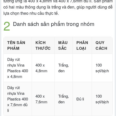
tương ứng là 400 x 4,8mm và 400 x 7,6mm đủ li. Sản phẩm
có hai màu thông dụng là trắng và đen, giúp người dùng dễ
lựa chọn theo nhu cầu thực tế.
Danh sách sản phẩm trong nhóm
TÊN SẢN
KÍCH
MÀU
PHÂN
QUY
PHẨM
THƯỚC
SẮC
LOẠI
CÁCH
Dây rút
nhựa Vina
400 x
Trắng,
100
Plastics 400
4,8mm
đen
sợi/bịch
x 4,8mm
Dây rút
nhựa Vina
400 x
Trắng,
100
Plastics 400
Đủ li
7,6mm
đen
sợi/bịch
x 7,6mm đủ
li