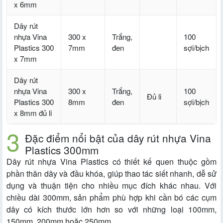
x 6mm
Dây rút
nhựa Vina
300 x
Trắng,
100
Plastics 300
7mm
đen
sợi/bịch
x 7mm
Dây rút
nhựa Vina
300 x
Trắng,
100
Đủ li
Plastics 300
8mm
đen
sợi/bịch
x 8mm đủ li
Đặc điểm nổi bật của dây rút nhựa Vina
Plastics 300mm
Dây rút nhựa Vina Plastics có thiết kế quen thuộc gồm
phần thân dây và đầu khóa, giúp thao tác siết nhanh, dễ sử
dụng và thuận tiện cho nhiều mục đích khác nhau. Với
chiều dài 300mm, sản phẩm phù hợp khi cần bó các cụm
dây có kích thước lớn hơn so với những loại 100mm,
150mm, 200mm hoặc 250mm.