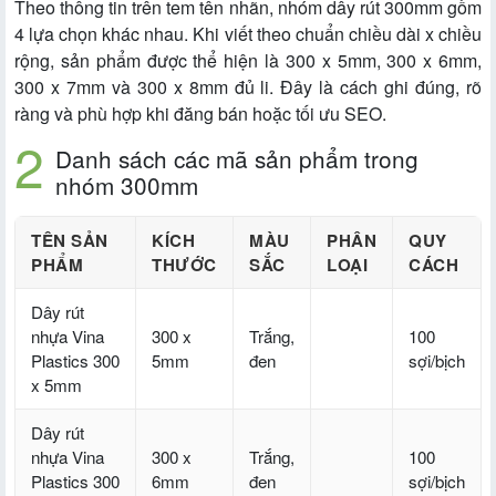
Theo thông tin trên tem tên nhãn, nhóm dây rút 300mm gồm
4 lựa chọn khác nhau. Khi viết theo chuẩn chiều dài x chiều
rộng, sản phẩm được thể hiện là 300 x 5mm, 300 x 6mm,
300 x 7mm và 300 x 8mm đủ li. Đây là cách ghi đúng, rõ
ràng và phù hợp khi đăng bán hoặc tối ưu SEO.
Danh sách các mã sản phẩm trong
nhóm 300mm
TÊN SẢN
KÍCH
MÀU
PHÂN
QUY
PHẨM
THƯỚC
SẮC
LOẠI
CÁCH
Dây rút
nhựa Vina
300 x
Trắng,
100
Plastics 300
5mm
đen
sợi/bịch
x 5mm
Dây rút
nhựa Vina
300 x
Trắng,
100
Plastics 300
6mm
đen
sợi/bịch