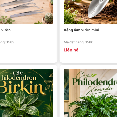
m vườn
Xẻng làm vườn mini
àng: 1589
Mã đặt hàng: 1586
Liên hệ