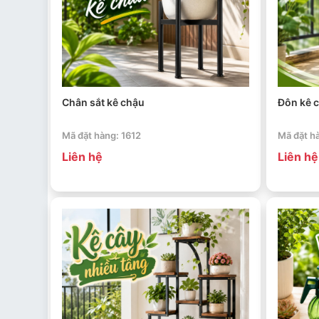
Chân sắt kê chậu
Đôn kê 
Mã đặt hàng: 1612
Mã đặt hà
Liên hệ
Liên hệ