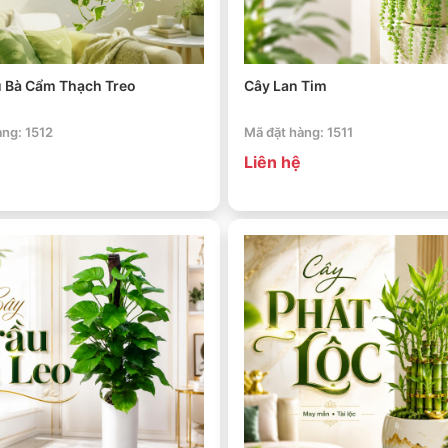
u Bà Cẩm Thạch Treo
Cây Lan Tim
àng: 1512
Mã đặt hàng: 1511
Liên hệ