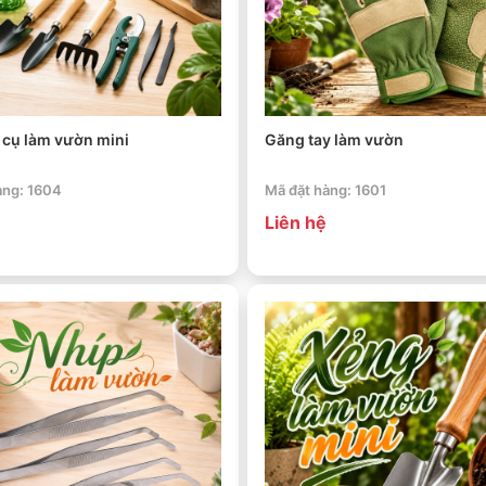
 cụ làm vườn mini
Găng tay làm vườn
àng: 1604
Mã đặt hàng: 1601
Liên hệ