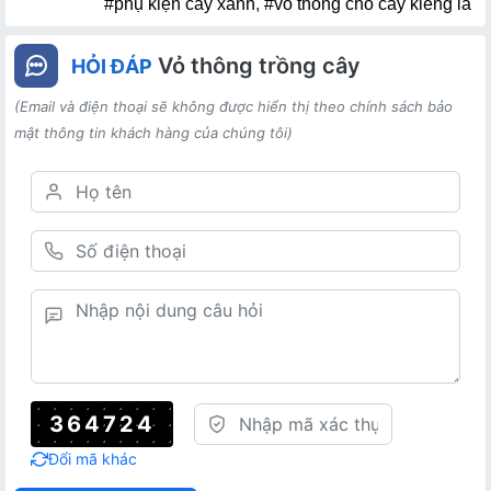
#phụ kiện cây xanh
,
#vỏ thông cho cây kiểng lá
Vỏ thông trồng cây
HỎI ĐÁP
(Email và điện thoại sẽ không được hiển thị theo chính sách bảo
mật thông tin khách hàng của chúng tôi)
364724
Đổi mã khác