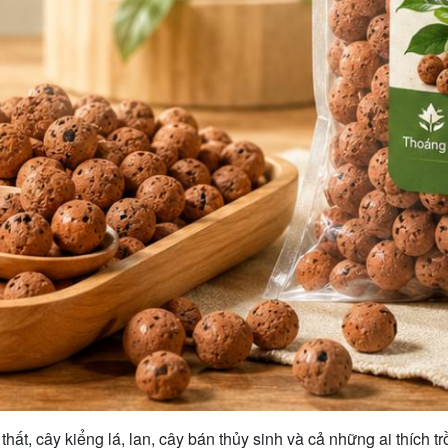
ất, cây kiểng lá, lan, cây bán thủy sinh và cả những ai thích t