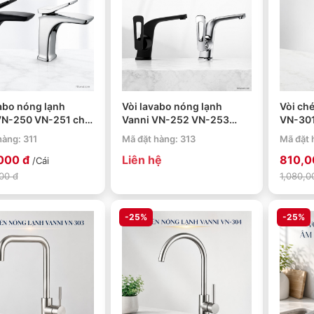
abo nóng lạnh
Vòi lavabo nóng lạnh
Vòi ch
VN-250 VN-251 chất
Vanni VN-252 VN-253
VN-301
ồng thau mạ crome
chất liệu đồng thau mạ
304 m
hàng: 311
Mã đặt hàng: 313
Mã đặt 
crome
,000 đ
Liên hệ
810,0
/Cái
00 đ
1,080,0
-25%
-25%