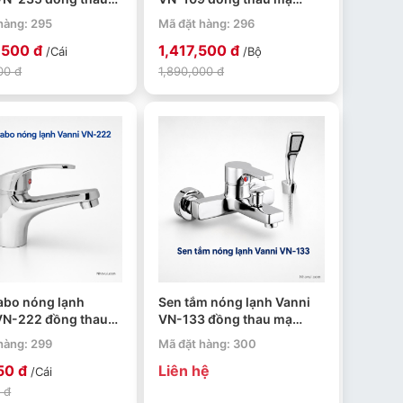
ome
crome
hàng: 295
Mã đặt hàng: 296
,500 đ
1,417,500 đ
/Cái
/Bộ
00 đ
1,890,000 đ
vabo nóng lạnh
Sen tắm nóng lạnh Vanni
VN-222 đồng thau
VN-133 đồng thau mạ
ome
crome
hàng: 299
Mã đặt hàng: 300
50 đ
Liên hệ
/Cái
 đ