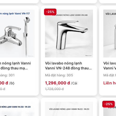
-25%
m nóng lạnh Vanni
Vòi lavabo nóng lạnh
Vòi la
 đồng thau mạ
Vanni VN-248 đồng thau
Vanni 
mạ sáng bóng
đồng t
hàng: 301
Mã đặt hàng: 305
Mã đặt 
00 đ
1,296,000 đ
Liên 
/Bộ
/Cái
00 đ
1,728,000 đ
-25%