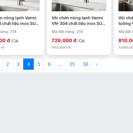
n nóng lạnh Vanni
Vòi chén nóng lạnh Vanni
Vòi ch
chất liệu inox SUS
VN-304 chất liệu inox SUS
tường 
 crome
304 mạ crome
liệu i
hàng: 318
Mã đặt hàng: 319
Mã đặt 
crome
00 đ
729,000 đ
810,0
/Cái
/Cái
 đ
972,000 đ
1,080,0
2
3
4
5
6
...
35
36
›