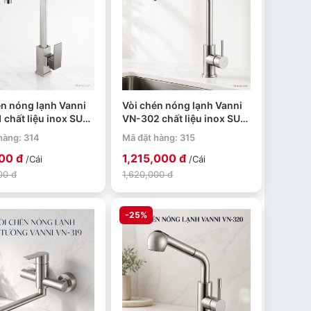
én nóng lạnh Vanni
Vòi chén nóng lạnh Vanni
 chất liệu inox SUS
VN-302 chất liệu inox SUS
ạ crome
304 mạ crome
hàng: 314
Mã đặt hàng: 315
00 đ
1,215,000 đ
/Cái
/Cái
00 đ
1,620,000 đ
-25%