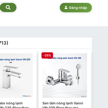
Đăng nhập
713)
-25%
vabo nóng lạnh
Sen tắm nóng lạnh Vanni
VN-235 đồng thau
VN-109 đồng thau mạ