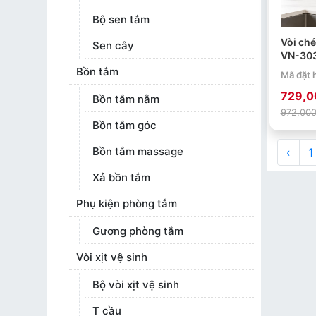
Bộ sen tắm
Vòi ché
Sen cây
VN-303 
304 mạ
Bồn tắm
Mã đặt 
729,0
Bồn tắm nằm
972,000
Bồn tắm góc
Bồn tắm massage
‹
1
Xả bồn tắm
Phụ kiện phòng tắm
Gương phòng tắm
Vòi xịt vệ sinh
Bộ vòi xịt vệ sinh
T cầu