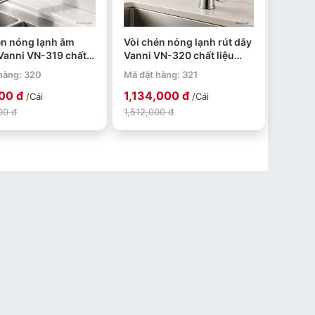
én nóng lạnh âm
Vòi chén nóng lạnh rút dây
Vanni VN-319 chất
Vanni VN-320 chất liệu
nox SUS 304 mạ
inox SUS 304 mạ crome
hàng: 320
Mã đặt hàng: 321
00 đ
1,134,000 đ
/Cái
/Cái
00 đ
1,512,000 đ