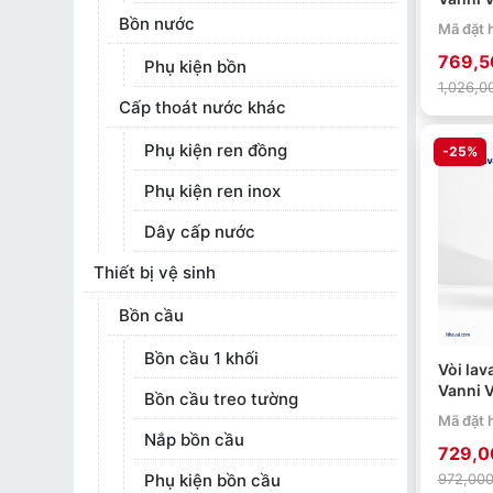
mạ cr
Bồn nước
Mã đặt 
769,5
Phụ kiện bồn
1,026,0
Cấp thoát nước khác
Phụ kiện ren đồng
-25%
Phụ kiện ren inox
Dây cấp nước
Thiết bị vệ sinh
Bồn cầu
Bồn cầu 1 khối
Vòi lav
Vanni 
Bồn cầu treo tường
mạ cr
Mã đặt 
Nắp bồn cầu
729,0
Phụ kiện bồn cầu
972,000