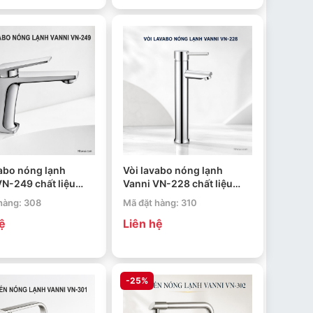
vabo nóng lạnh
Vòi lavabo nóng lạnh
VN-249 chất liệu
Vanni VN-228 chất liệu
hau mạ crome
đồng thau mạ crome
hàng: 308
Mã đặt hàng: 310
hệ
Liên hệ
-25%