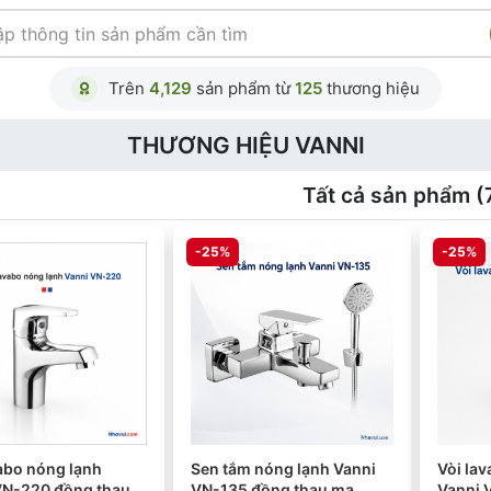
Trên
4,129
sản phẩm từ
125
thương hiệu
THƯƠNG HIỆU VANNI
Tất cả sản phẩm (
-25%
-25%
abo nóng lạnh
Sen tắm nóng lạnh Vanni
Vòi la
VN-220 đồng thau
VN-135 đồng thau mạ
Vanni 