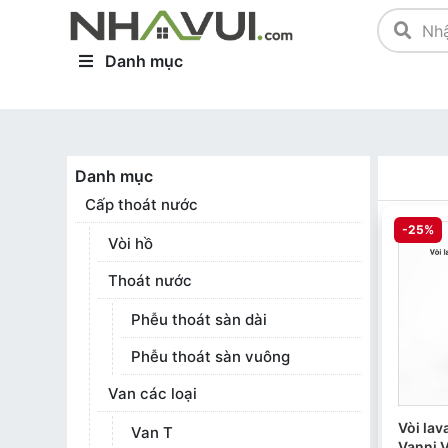
Danh mục
Danh mục
Cấp thoát nước
-25%
Vòi hồ
Thoát nước
Phễu thoát sàn dài
Phễu thoát sàn vuông
Van các loại
Vòi lav
Van T
Vanni 