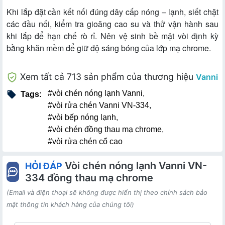
Khi lắp đặt cần kết nối đúng dây cấp nóng – lạnh, siết chặt
các đầu nối, kiểm tra gioăng cao su và thử vận hành sau
khi lắp để hạn chế rò rỉ. Nên vệ sinh bề mặt vòi định kỳ
bằng khăn mềm để giữ độ sáng bóng của lớp mạ chrome.
Xem tất cả 713 sản phẩm của thương hiệu
Vanni
#vòi chén nóng lạnh Vanni
,
Tags:
#vòi rửa chén Vanni VN-334
,
#vòi bếp nóng lạnh
,
#vòi chén đồng thau mạ chrome
,
#vòi rửa chén cổ cao
Vòi chén nóng lạnh Vanni VN-
HỎI ĐÁP
334 đồng thau mạ chrome
(Email và điện thoại sẽ không được hiển thị theo chính sách bảo
mật thông tin khách hàng của chúng tôi)