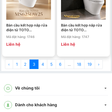
Bàn cầu kết hợp nắp rửa
Bàn cầu kết hợp nắp rửa
điện tử TOTO
điện tử TOTO
MS625DW25 WASHLET
CS948DW18 WASHLET C2
Mã đặt hàng: 1746
Mã đặt hàng: 1747
dòng S5 TCF34461GAA
cơ bản TCF23710AAA
Liên hệ
Liên hệ
‹
1
2
3
4
5
6
...
18
19
›
Về chúng tôi
Dành cho khách hàng