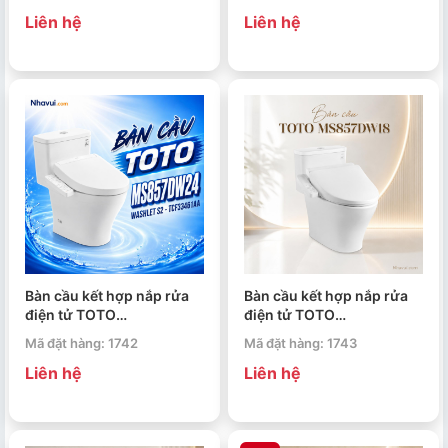
dòng S5 TCF34461AA
dòng S2 TCF33461GAA
Liên hệ
Liên hệ
Bàn cầu kết hợp nắp rửa
Bàn cầu kết hợp nắp rửa
điện tử TOTO
điện tử TOTO
MS857DW24 WASHLET
MS857DW18 WASHLET
Mã đặt hàng: 1742
Mã đặt hàng: 1743
dòng S2 TCF33461AA
C2 cơ bản TCF23710AAA
Liên hệ
Liên hệ