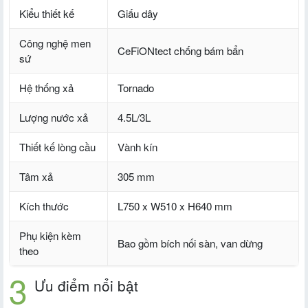
Kiểu thiết kế
Giấu dây
Công nghệ men
CeFiONtect chống bám bẩn
sứ
Hệ thống xả
Tornado
Lượng nước xả
4.5L/3L
Thiết kế lòng cầu
Vành kín
Tâm xả
305 mm
Kích thước
L750 x W510 x H640 mm
Phụ kiện kèm
Bao gồm bích nối sàn, van dừng
theo
Ưu điểm nổi bật