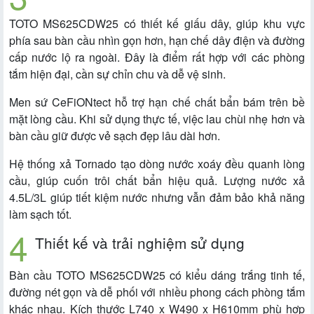
TOTO MS625CDW25 có thiết kế giấu dây, giúp khu vực
phía sau bàn cầu nhìn gọn hơn, hạn chế dây điện và đường
cấp nước lộ ra ngoài. Đây là điểm rất hợp với các phòng
tắm hiện đại, cần sự chỉn chu và dễ vệ sinh.
Men sứ CeFiONtect hỗ trợ hạn chế chất bẩn bám trên bề
mặt lòng cầu. Khi sử dụng thực tế, việc lau chùi nhẹ hơn và
bàn cầu giữ được vẻ sạch đẹp lâu dài hơn.
Hệ thống xả Tornado tạo dòng nước xoáy đều quanh lòng
cầu, giúp cuốn trôi chất bẩn hiệu quả. Lượng nước xả
4.5L/3L giúp tiết kiệm nước nhưng vẫn đảm bảo khả năng
làm sạch tốt.
Thiết kế và trải nghiệm sử dụng
Bàn cầu TOTO MS625CDW25 có kiểu dáng trắng tinh tế,
đường nét gọn và dễ phối với nhiều phong cách phòng tắm
khác nhau. Kích thước L740 x W490 x H610mm phù hợp