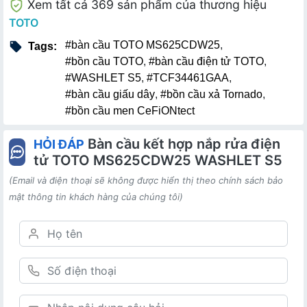
Xem tất cả 369 sản phẩm của thương hiệu
TOTO
#bàn cầu TOTO MS625CDW25
,
Tags:
#bồn cầu TOTO
,
#bàn cầu điện tử TOTO
,
#WASHLET S5
,
#TCF34461GAA
,
#bàn cầu giấu dây
,
#bồn cầu xả Tornado
,
#bồn cầu men CeFiONtect
Bàn cầu kết hợp nắp rửa điện
HỎI ĐÁP
tử TOTO MS625CDW25 WASHLET S5
(Email và điện thoại sẽ không được hiển thị theo chính sách bảo
mật thông tin khách hàng của chúng tôi)