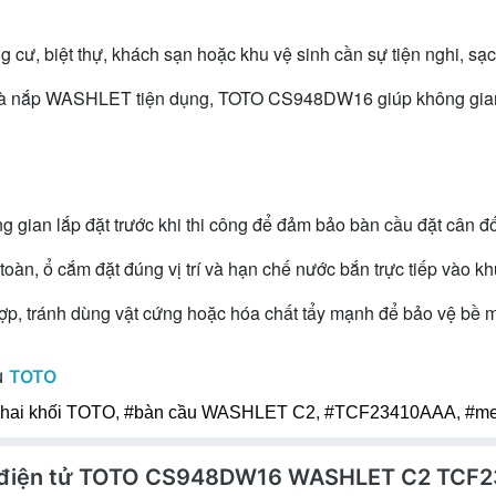
ư, biệt thự, khách sạn hoặc khu vệ sinh cần sự tiện nghi, sạch
ối và nắp WASHLET tiện dụng, TOTO CS948DW16 giúp không gian
ng gian lắp đặt trước khi thi công để đảm bảo bàn cầu đặt cân đố
, ổ cắm đặt đúng vị trí và hạn chế nước bắn trực tiếp vào kh
ợp, tránh dùng vật cứng hoặc hóa chất tẩy mạnh để bảo vệ bề 
u
TOTO
 hai khối TOTO
,
#bàn cầu WASHLET C2
,
#TCF23410AAA
,
#me
ửa điện tử TOTO CS948DW16 WASHLET C2 TCF