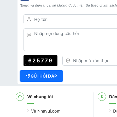
(Email và điện thoại sẽ không được hiển thị theo chính sác
625779
GỬI HỎI ĐÁP
Về chúng tôi
Dàn
Về Nhavui.com
Đ