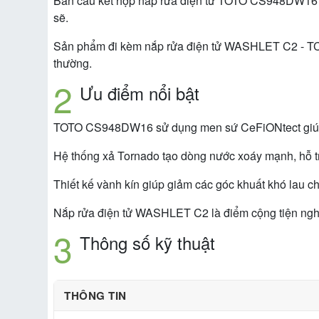
Bàn cầu kết hợp nắp rửa điện tử TOTO CS948DW16 là
sẽ.
Sản phẩm đi kèm nắp rửa điện tử WASHLET C2 - TCF
thường.
Ưu điểm nổi bật
TOTO CS948DW16 sử dụng men sứ CeFiONtect giúp bề
Hệ thống xả Tornado tạo dòng nước xoáy mạnh, hỗ tr
Thiết kế vành kín giúp giảm các góc khuất khó lau c
Nắp rửa điện tử WASHLET C2 là điểm cộng tiện nghi,
Thông số kỹ thuật
THÔNG TIN