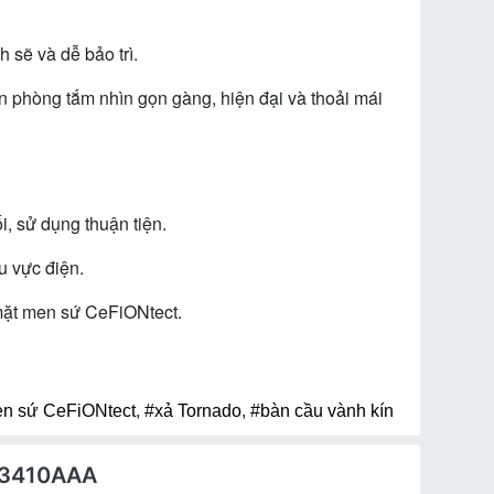
 sẽ và dễ bảo trì.
 phòng tắm nhìn gọn gàng, hiện đại và thoải mái
i, sử dụng thuận tiện.
u vực điện.
mặt men sứ CeFiONtect.
n sứ CeFiONtect
,
#xả Tornado
,
#bàn cầu vành kín
23410AAA