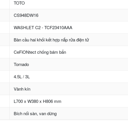
TOTO
CS948DW16
WASHLET C2 - TCF23410AAA
Bàn cầu hai khối kết hợp nắp rửa điện tử
CeFiONtect chống bám bẩn
Tornado
4.5L / 3L
Vành kín
L700 x W380 x H806 mm
Bích nối sàn, van dừng