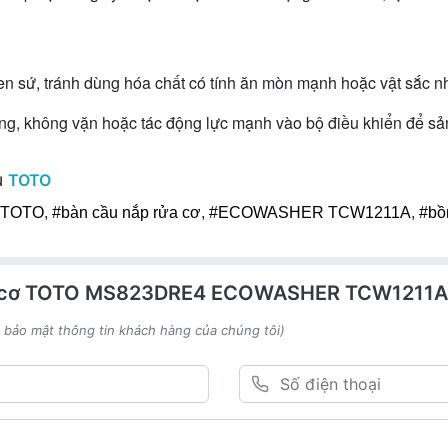
 sứ, tránh dùng hóa chất có tính ăn mòn mạnh hoặc vật sắc nhọ
 không vặn hoặc tác động lực mạnh vào bộ điều khiển để sản 
u
TOTO
u TOTO
,
#bàn cầu nắp rửa cơ
,
#ECOWASHER TCW1211A
,
#bồ
ửa cơ TOTO MS823DRE4 ECOWASHER TCW1211A
h bảo mật thông tin khách hàng của chúng tôi)