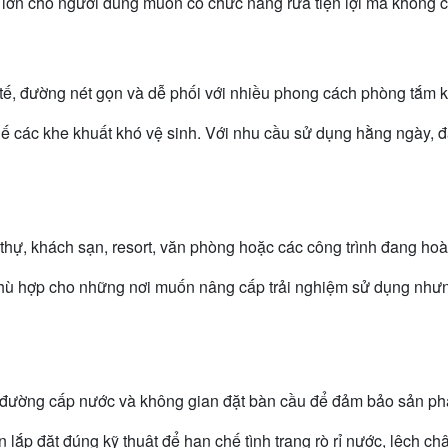
cho người dùng muốn có chức năng rửa tiện lợi mà không cầ
ế, đường nét gọn và dễ phối với nhiều phong cách phòng tắm 
 các khe khuất khó vệ sinh. Với nhu cầu sử dụng hằng ngày, đây l
hự, khách sạn, resort, văn phòng hoặc các công trình đang hoàn
 hợp cho những nơi muốn nâng cấp trải nghiệm sử dụng nhưng
àn, đường cấp nước và không gian đặt bàn cầu để đảm bảo sản ph
ắp đặt đúng kỹ thuật để hạn chế tình trạng rò rỉ nước, lệch châ