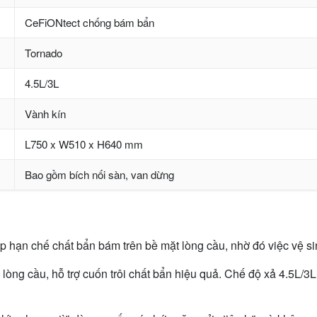
CeFiONtect chống bám bẩn
Tornado
4.5L/3L
Vành kín
L750 x W510 x H640 mm
Bao gồm bích nối sàn, van dừng
n chế chất bẩn bám trên bề mặt lòng cầu, nhờ đó việc vệ si
òng cầu, hỗ trợ cuốn trôi chất bẩn hiệu quả. Chế độ xả 4.5L/3