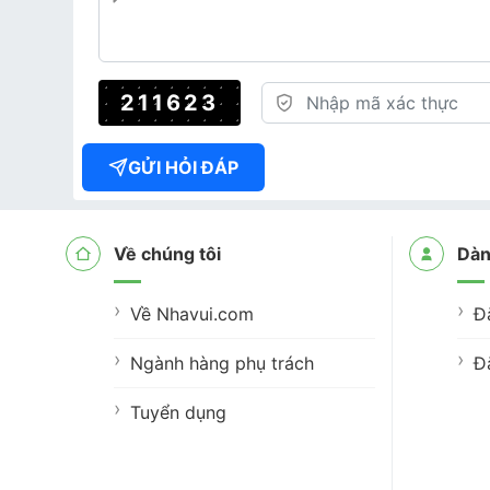
211623
GỬI HỎI ĐÁP
Về chúng tôi
Dàn
Về Nhavui.com
Đ
Ngành hàng phụ trách
Đ
Tuyển dụng