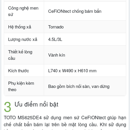
Công nghệ men
CeFiONtect chống bám bẩn
sứ
Hệ thống xả
Tornado
Lượng nước xả
4.5L/3L
Thiết kế lòng
Vành kín
cầu
Kích thước
L740 x W490 x H610 mm
Phụ kiện kèm
Bao gồm bích nối sàn, van dừng
theo
Ưu điểm nổi bật
TOTO MS625DE4 sử dụng men sứ CeFiONtect giúp hạn
chế chất bẩn bám lại trên bề mặt lòng cầu. Khi sử dụng