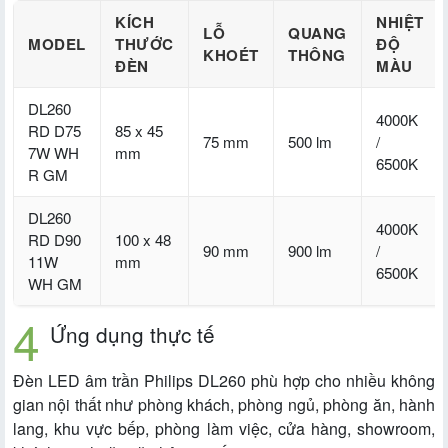
KÍCH
NHIỆT
LỖ
QUANG
MODEL
THƯỚC
ĐỘ
KHOÉT
THÔNG
ĐÈN
MÀU
DL260
4000K
RD D75
85 x 45
75 mm
500 lm
/
7W WH
mm
6500K
R GM
DL260
4000K
RD D90
100 x 48
90 mm
900 lm
/
11W
mm
6500K
WH GM
Ứng dụng thực tế
Đèn LED âm trần Philips DL260 phù hợp cho nhiều không
gian nội thất như phòng khách, phòng ngủ, phòng ăn, hành
lang, khu vực bếp, phòng làm việc, cửa hàng, showroom,