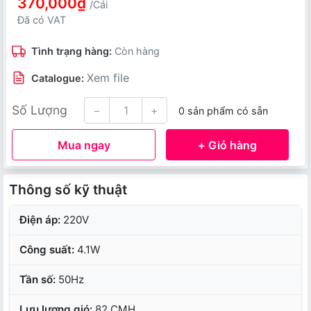
370,000₫
/Cái
Đã có VAT
Tình trạng hàng:
Còn hàng
Xem file
Catalogue:
Số Lượng
−
+
0 sản phẩm có sẵn
Mua ngay
+ Giỏ hàng
Thông số kỹ thuật
Điện áp:
220V
Công suất:
4.1W
Tần số:
50Hz
Lưu lượng gió:
82 CMH