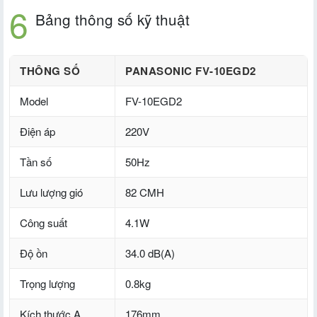
Bảng thông số kỹ thuật
THÔNG SỐ
PANASONIC FV-10EGD2
Model
FV-10EGD2
Điện áp
220V
Tần số
50Hz
Lưu lượng gió
82 CMH
Công suất
4.1W
Độ ồn
34.0 dB(A)
Trọng lượng
0.8kg
Kích thước A
176mm