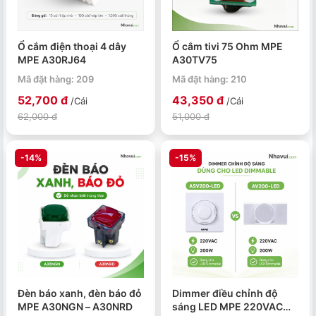
Ổ cắm điện thoại 4 dây
Ổ cắm tivi 75 Ohm MPE
MPE A30RJ64
A30TV75
Mã đặt hàng: 209
Mã đặt hàng: 210
52,700 đ
43,350 đ
/Cái
/Cái
62,000 đ
51,000 đ
-14%
-15%
Đèn báo xanh, đèn báo đỏ
Dimmer điều chỉnh độ
MPE A30NGN – A30NRD
sáng LED MPE 220VAC