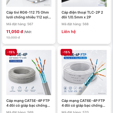
Cáp tivi RG6-112 75 Ohm
Cáp điện thoại TLC-2P 2
lưới chống nhiễu 112 sợi
đôi 1/0.5mm x 2P
305m/cuộn
Mã đặt hàng: 567
Mã đặt hàng: 568
11,050 đ
Liên hệ
/Mét
13,000 đ
-15%
-15%
Cáp mạng CAT5E-4P FTP
Cáp mạng CAT6E-4P FTP
4 đôi có giáp bạc chống
4 đôi có giáp bạc chống
nhiễu
nhiễu và lõi chống nhiễu
Mã đặt hàng: 569
Mã đặt hàng: 570