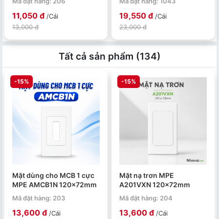
Mã đặt hàng: 206
Mã đặt hàng: 1043
11,050 đ
19,550 đ
/Cái
/Cái
13,000 đ
23,000 đ
Tất cả sản phẩm (134)
-15%
-15%
Mặt dùng cho MCB 1 cực
Mặt nạ trơn MPE
MPE AMCB1N 120x72mm
A201VXN 120x72mm
Mã đặt hàng: 203
Mã đặt hàng: 204
13,600 đ
13,600 đ
/Cái
/Cái