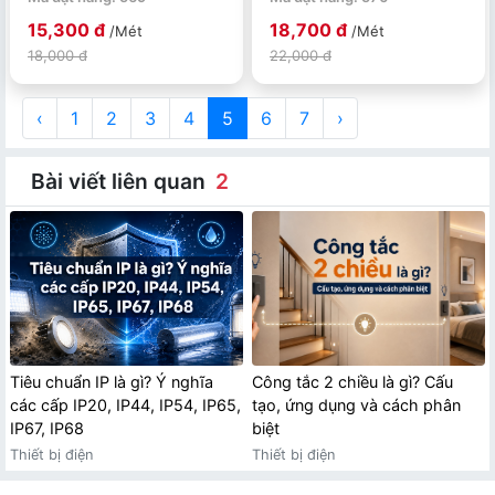
chéo
15,300 đ
18,700 đ
/Mét
/Mét
18,000 đ
22,000 đ
‹
1
2
3
4
5
6
7
›
Bài viết liên quan
2
Tiêu chuẩn IP là gì? Ý nghĩa
Công tắc 2 chiều là gì? Cấu
các cấp IP20, IP44, IP54, IP65,
tạo, ứng dụng và cách phân
IP67, IP68
biệt
Thiết bị điện
Thiết bị điện