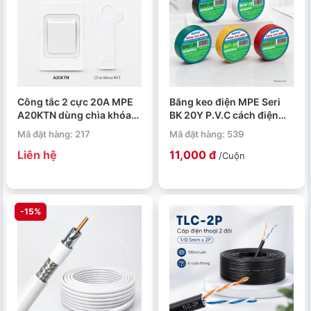
Công tắc 2 cực 20A MPE
Băng keo điện MPE Seri
A20KTN dùng chìa khóa
BK 20Y P.V.C cách điện
và chìa khóa AKT
nhiều màu
Mã đặt hàng: 217
Mã đặt hàng: 539
Liên hệ
11,000 đ
/Cuộn
-15%