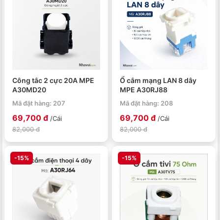
Công tắc 2 cực 20A MPE
Ổ cắm mạng LAN 8 dây
A30MD20
MPE A30RJ88
Mã đặt hàng: 207
Mã đặt hàng: 208
69,700 đ
69,700 đ
/Cái
/Cái
82,000 đ
82,000 đ
-15%
-15%