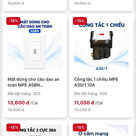
16,000 đ
16,000 đ
-15%
-15%
Mặt dùng cho cầu dao an
Công tắc 1 chiều MPE
toàn MPE ASBN
A30/1 10A
120x72mm
Mã đặt hàng: 205
Mã đặt hàng: 206
13,600 đ
11,050 đ
/Cái
/Cái
16,000 đ
13,000 đ
-15%
-15%