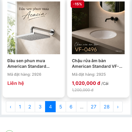
-15%
Đầu sen phun mưa
Chậu rửa âm bàn
American Standard
American Standard VF-
Acacia WF-9052
0496 Ovalyn
Mã đặt hàng: 2926
Mã đặt hàng: 2925
Liên hệ
1,020,000 đ
/Cái
1,200,000 đ
‹
1
2
3
4
5
6
...
27
28
›