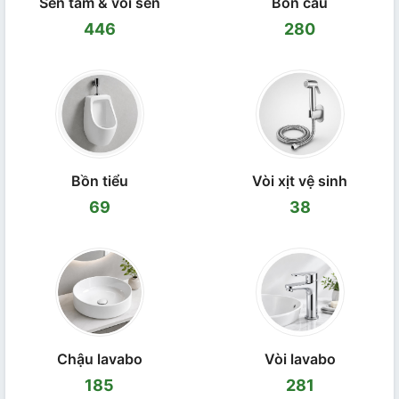
Sen tắm & vòi sen
Bồn cầu
446
280
Bồn tiểu
Vòi xịt vệ sinh
69
38
Chậu lavabo
Vòi lavabo
185
281