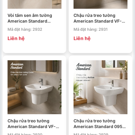
Vòi tắm sen âm tường
Chậu rửa treo tường
American Standard
American Standard VF-
Acacia Evolution WF-I321
0262 / VF-7062 Loven
Mã đặt hàng: 2932
Mã đặt hàng: 2931
Liên hệ
Liên hệ
Chậu rửa treo tường
Chậu rửa treo tường
American Standard VF-
American Standard 0955-
0947 / VF-0741 Codie
WT / 0755-WT Active
Mã đặt hàng: 2930
Mã đặt hàng: 2929