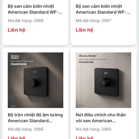
Bộ sen cảm biến nhiệt
Bộ sen cảm biến nhiệt
American Standard WF-
American Standard WF-
4956MB EasySet Exposed
4955MB EasySet Exposed
Mã đặt hàng: 2968
Mã đặt hàng: 2967
3-Way
Liên hệ
Liên hệ
Bộ trộn nhiệt độ âm tường
Nút điều chỉnh cho thân
American Standard
vòi sen American
FFAS0930MB EasySet
Standard FFAS0927MB
Mã đặt hàng: 2966
Mã đặt hàng: 2965
EasySet
Liên hệ
Liên hệ