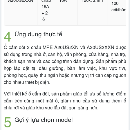
100
16A
cái/thùng
+ 2
lỗ
Ứng dụng thực tế
Ổ cắm đôi 2 chấu MPE A20US2XN và A20US2XXN được
sử dụng trong nhà ở, căn hộ, văn phòng, cửa hàng, nhà trọ,
khách sạn mini và các công trình dân dụng. Sản phẩm phù
hợp lắp đặt tại đầu giường, bàn làm việc, khu vực tivi,
phòng học, quầy thu ngân hoặc những vị trí cần cấp nguồn
cho nhiều thiết bị điện.
Với thiết kế ổ cắm đôi, sản phẩm giúp tối ưu số lượng điểm
cắm trên cùng một mặt ổ, giảm nhu cầu sử dụng thêm ổ
chia rời và giúp khu vực lắp đặt gọn gàng hơn.
Gợi ý lựa chọn model