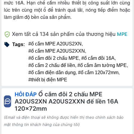
mức 16A. Hạn chế cắm nhiều thiết bị công suất lớn cùng
lúc trên cùng một ổ để tránh quá tải, nóng tiếp điểm hoặc
làm giảm độ bền của sản phẩm.
Xem tất cả 134 sản phẩm của thương hiệu
MPE
#ổ cắm MPE A20US2XN
,
Tags:
#ổ cắm MPE A20US2XXN
,
#ổ cắm đôi 2 chấu MPE
,
#ổ cắm đôi 16A
,
#ổ cắm 2 chấu đế liền
,
#ổ cắm âm tường MPE
,
#ổ cắm điện dân dụng
,
#ổ cắm 120x72mm
,
#thiết bị điện MPE
Ổ cắm đôi 2 chấu MPE
HỎI ĐÁP
A20US2XN A20US2XXN đế liền 16A
120x72mm
(Email và điện thoại sẽ không được hiển thị theo chính sách bảo
mật thông tin khách hàng của chúng tôi)