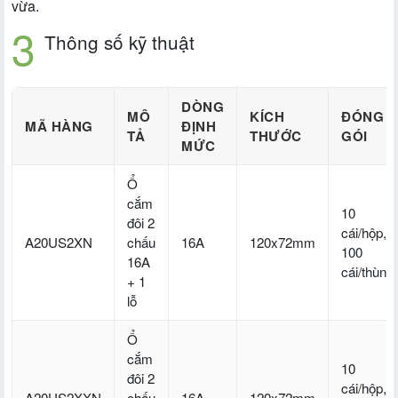
vừa.
Thông số kỹ thuật
DÒNG
MÔ
KÍCH
ĐÓNG
MÃ HÀNG
ĐỊNH
TẢ
THƯỚC
GÓI
MỨC
Ổ
cắm
10
đôi 2
cái/hộp,
A20US2XN
chấu
16A
120x72mm
100
16A
cái/thùng
+ 1
lỗ
Ổ
cắm
10
đôi 2
cái/hộp,
A20US2XXN
chấu
16A
120x72mm