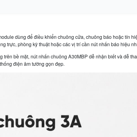
dule dùng để điều khiển chuông cửa, chuông báo hoặc tín hiệ
òng trực, phòng kỹ thuật hoặc các vị trí cần nút nhấn báo hiệu n
ông trên bề mặt, nút nhấn chuông A30MBP dễ nhận biết và dễ th
 thống điện âm tường gọn đẹp.