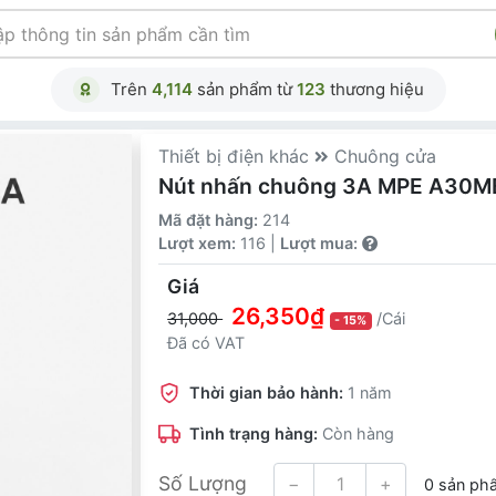
Trên
4,114
sản phẩm từ
123
thương hiệu
Thiết bị điện khác
Chuông cửa
Nút nhấn chuông 3A MPE A30M
Mã đặt hàng:
214
Lượt xem:
116 |
Lượt mua:
Giá
26,350₫
31,000
/Cái
- 15%
Đã có VAT
Thời gian bảo hành:
1 năm
Tình trạng hàng:
Còn hàng
Số Lượng
−
+
0 sản ph