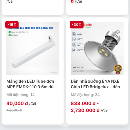
đ
/Cái
/Cái
-15%
-30%
Máng đèn LED Tube đơn
Đèn nhà xưởng ENA NXE
MPE EMDK-110 0.6m dùng
Chip LED Bridgelux – đèn
cho bóng T8
LED Highbay 50W đến
Mã đặt hàng: 14
Mã đặt hàng: 24
250W
40,000 đ
833,000 đ -
/Cái
2,730,000 đ
47,000 đ
/Cái