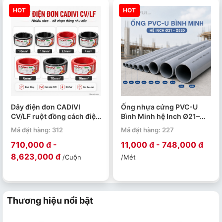
HOT
HOT
Dây điện đơn CADIVI
Ống nhựa cứng PVC-U
CV/LF ruột đồng cách điện
Bình Minh hệ Inch Ø21–
PVC 0.6/1kV cuộn 100m
Ø220 PN4–PN15. Quy cách
Mã đặt hàng: 312
Mã đặt hàng: 227
4m/ 1 ống.
710,000 đ -
11,000 đ - 748,000 đ
8,623,000 đ
/Cuộn
/Mét
Thương hiệu nổi bật