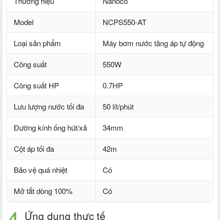
Thương hiệu
Nanoco
Model
NCPS550-AT
Loại sản phẩm
Máy bơm nước tăng áp tự động
Công suất
550W
Công suất HP
0.7HP
Lưu lượng nước tối đa
50 lít/phút
Đường kính ống hút/xả
34mm
Cột áp tối đa
42m
Bảo vệ quá nhiệt
Có
Mở tắt dòng 100%
Có
Ứng dụng thực tế