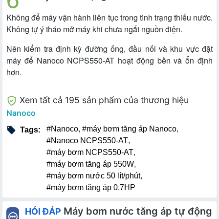
Không để máy vận hành liên tục trong tình trạng thiếu nước.
Không tự ý tháo mở máy khi chưa ngắt nguồn điện.
Nên kiểm tra định kỳ đường ống, đầu nối và khu vực đặt
máy để Nanoco NCPS550-AT hoạt động bền và ổn định
hơn.
Xem tất cả 195 sản phẩm của thương hiệu
Nanoco
#Nanoco
,
#máy bơm tăng áp Nanoco
,
Tags:
#Nanoco NCPS550-AT
,
#máy bơm NCPS550-AT
,
#máy bơm tăng áp 550W
,
#máy bơm nước 50 lít/phút
,
#máy bơm tăng áp 0.7HP
Máy bơm nước tăng áp tự động
HỎI ĐÁP