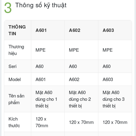
Thông số kỹ thuật
THÔNG
A601
A602
A603
TIN
Thương
MPE
MPE
MPE
hiệu
Seri
A60
A60
A60
Model
A601
A602
A603
Mặt A60
Mặt A60
Mặt A60
Tên sản
dùng cho 1
dùng cho 2
dùng cho 3
phẩm
thiết bị
thiết bị
thiết bị
Kích
120 x
120 x 70mm
120 x 70mm
thước
70mm