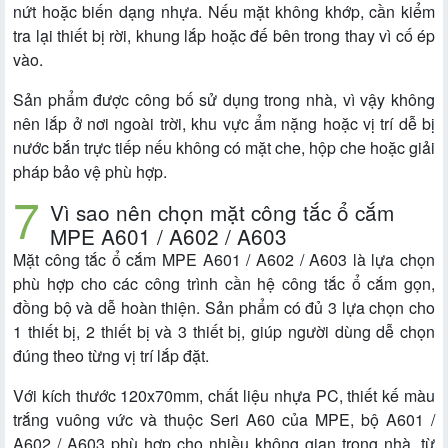
nứt hoặc biến dạng nhựa. Nếu mặt không khớp, cần kiểm
tra lại thiết bị rời, khung lắp hoặc đế bên trong thay vì cố ép
vào.
Sản phẩm được công bố sử dụng trong nhà, vì vậy không
nên lắp ở nơi ngoài trời, khu vực ẩm nặng hoặc vị trí dễ bị
nước bắn trực tiếp nếu không có mặt che, hộp che hoặc giải
pháp bảo vệ phù hợp.
Vì sao nên chọn mặt công tắc ổ cắm
MPE A601 / A602 / A603
Mặt công tắc ổ cắm MPE A601 / A602 / A603 là lựa chọn
phù hợp cho các công trình cần hệ công tắc ổ cắm gọn,
đồng bộ và dễ hoàn thiện. Sản phẩm có đủ 3 lựa chọn cho
1 thiết bị, 2 thiết bị và 3 thiết bị, giúp người dùng dễ chọn
đúng theo từng vị trí lắp đặt.
Với kích thước 120x70mm, chất liệu nhựa PC, thiết kế màu
trắng vuông vức và thuộc Seri A60 của MPE, bộ A601 /
A602 / A603 phù hợp cho nhiều không gian trong nhà, từ