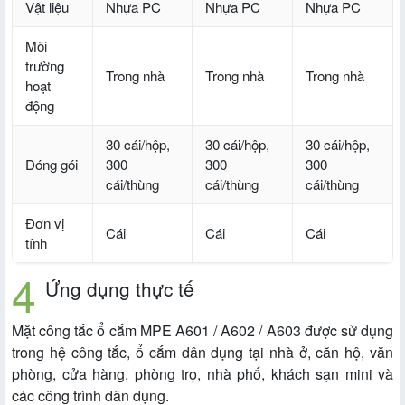
Vật liệu
Nhựa PC
Nhựa PC
Nhựa PC
Môi
trường
Trong nhà
Trong nhà
Trong nhà
hoạt
động
30 cái/hộp,
30 cái/hộp,
30 cái/hộp,
Đóng gói
300
300
300
cái/thùng
cái/thùng
cái/thùng
Đơn vị
Cái
Cái
Cái
tính
Ứng dụng thực tế
Mặt công tắc ổ cắm MPE A601 / A602 / A603 được sử dụng
trong hệ công tắc, ổ cắm dân dụng tại nhà ở, căn hộ, văn
phòng, cửa hàng, phòng trọ, nhà phố, khách sạn mini và
các công trình dân dụng.