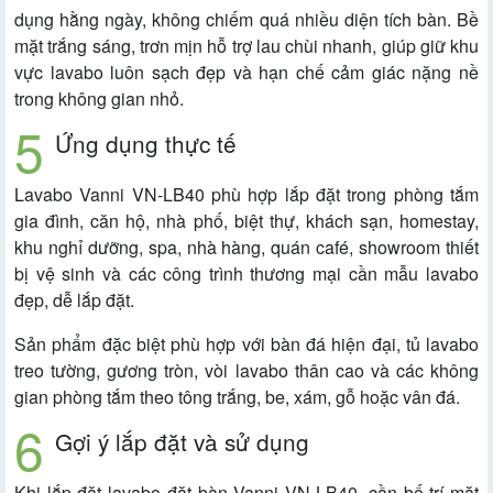
dụng hằng ngày, không chiếm quá nhiều diện tích bàn. Bề
mặt trắng sáng, trơn mịn hỗ trợ lau chùi nhanh, giúp giữ khu
vực lavabo luôn sạch đẹp và hạn chế cảm giác nặng nề
trong không gian nhỏ.
Ứng dụng thực tế
Lavabo Vanni VN-LB40 phù hợp lắp đặt trong phòng tắm
gia đình, căn hộ, nhà phố, biệt thự, khách sạn, homestay,
khu nghỉ dưỡng, spa, nhà hàng, quán café, showroom thiết
bị vệ sinh và các công trình thương mại cần mẫu lavabo
đẹp, dễ lắp đặt.
Sản phẩm đặc biệt phù hợp với bàn đá hiện đại, tủ lavabo
treo tường, gương tròn, vòi lavabo thân cao và các không
gian phòng tắm theo tông trắng, be, xám, gỗ hoặc vân đá.
Gợi ý lắp đặt và sử dụng
Khi lắp đặt lavabo đặt bàn Vanni VN-LB40, cần bố trí mặt