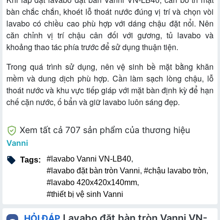
bàn chắc chắn, khoét lỗ thoát nước đúng vị trí và chọn vòi
lavabo có chiều cao phù hợp với dáng chậu đặt nổi. Nên
căn chỉnh vị trí chậu cân đối với gương, tủ lavabo và
khoảng thao tác phía trước để sử dụng thuận tiện.
Trong quá trình sử dụng, nên vệ sinh bề mặt bằng khăn
mềm và dung dịch phù hợp. Cần làm sạch lòng chậu, lỗ
thoát nước và khu vực tiếp giáp với mặt bàn định kỳ để hạn
chế cặn nước, ố bẩn và giữ lavabo luôn sáng đẹp.
Xem tất cả 707 sản phẩm của thương hiệu
Vanni
#lavabo Vanni VN-LB40
,
Tags:
#lavabo đặt bàn tròn Vanni
,
#chậu lavabo tròn
,
#lavabo 420x420x140mm
,
#thiết bị vệ sinh Vanni
Lavabo đặt bàn tròn Vanni VN-
HỎI ĐÁP