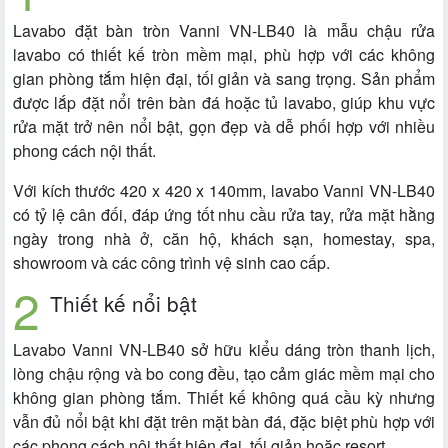
Lavabo đặt bàn tròn Vanni VN-LB40 là mẫu chậu rửa
lavabo có thiết kế tròn mềm mại, phù hợp với các không
gian phòng tắm hiện đại, tối giản và sang trọng. Sản phẩm
được lắp đặt nổi trên bàn đá hoặc tủ lavabo, giúp khu vực
rửa mặt trở nên nổi bật, gọn đẹp và dễ phối hợp với nhiều
phong cách nội thất.
Với kích thước 420 x 420 x 140mm, lavabo Vanni VN-LB40
có tỷ lệ cân đối, đáp ứng tốt nhu cầu rửa tay, rửa mặt hằng
ngày trong nhà ở, căn hộ, khách sạn, homestay, spa,
showroom và các công trình vệ sinh cao cấp.
Thiết kế nổi bật
Lavabo Vanni VN-LB40 sở hữu kiểu dáng tròn thanh lịch,
lòng chậu rộng và bo cong đều, tạo cảm giác mềm mại cho
không gian phòng tắm. Thiết kế không quá cầu kỳ nhưng
vẫn đủ nổi bật khi đặt trên mặt bàn đá, đặc biệt phù hợp với
các phong cách nội thất hiện đại, tối giản hoặc resort.