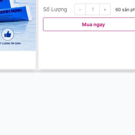
Số Lượng
−
+
60 sản p
Mua ngay