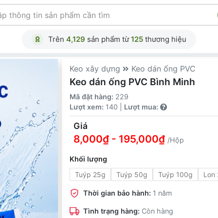
Trên
4,129
sản phẩm từ
125
thương hiệu
Keo xây dựng
Keo dán ống PVC
Keo dán ống PVC Bình Minh
Mã đặt hàng:
229
Lượt xem:
140 |
Lượt mua:
Giá
8,000₫ - 195,000₫
/Hộp
Khối lượng
Tuýp 25g
Tuýp 50g
Tuýp 100g
Lon
Thời gian bảo hành:
1 năm
Tình trạng hàng:
Còn hàng