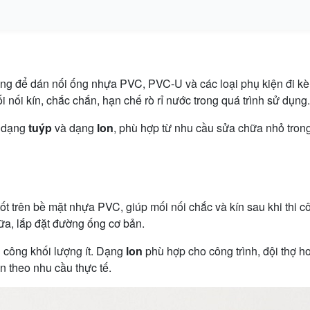
 để dán nối ống nhựa PVC, PVC-U và các loại phụ kiện đi kèm 
nối kín, chắc chắn, hạn chế rò rỉ nước trong quá trình sử dụng.
m dạng
tuýp
và dạng
lon
, phù hợp từ nhu cầu sửa chữa nhỏ tron
 trên bề mặt nhựa PVC, giúp mối nối chắc và kín sau khi thi 
ữa, lắp đặt đường ống cơ bản.
 công khối lượng ít. Dạng
lon
phù hợp cho công trình, đội thợ h
n theo nhu cầu thực tế.