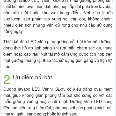
Gương lavabo LED Vanni GL-05 là mẫu gương phòng tắm
thiết kế hình oval hiện đại, phù hợp lắp đặt phía trên lavabo,
bàn rửa mặt hoặc khu vực trang điểm. Với kích thước
50x70cm, sản phẩm tạo vùng soi cân đối, không chiếm
nhiều diện tích nhưng vẫn đủ rộng cho nhu cầu sử dụng
hằng ngày.
Thiết kế đèn LED viền giúp gương nổi bật trên nền tường,
đồng thời hỗ trợ ánh sáng khi rửa mặt, chăm sóc da, trang
điểm hoặc cạo râu. Nút tắt mở cảm ứng được tích hợp trên
mặt gương, mang lại thao tác sử dụng gọn gàng và tiện lợi
hơn.
Ưu điểm nổi bật
Gương lavabo LED Vanni GL-05 có kiểu dáng oval mềm
mại, giúp không gian phòng tắm bớt khô cứng so với các
mẫu gương vuông hoặc chữ nhật. Đường viền LED sáng
đều tạo hiệu ứng hiện đại, phù hợp với các phong cách nội
thất tối giản, sang trọng hoặc khách sạn.