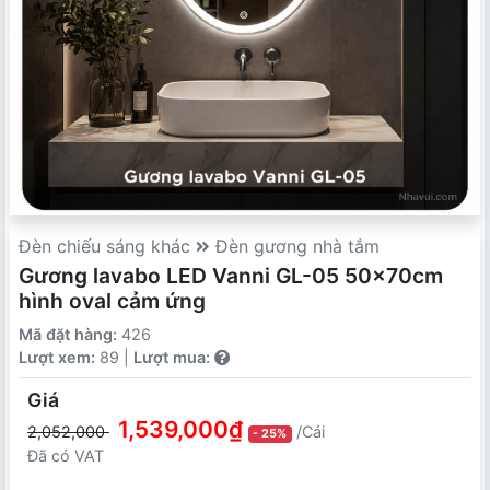
Đèn chiếu sáng khác
Đèn gương nhà tắm
Gương lavabo LED Vanni GL-05 50x70cm
hình oval cảm ứng
Mã đặt hàng:
426
Lượt xem:
89 |
Lượt mua:
Giá
1,539,000₫
2,052,000
/Cái
- 25%
Đã có VAT