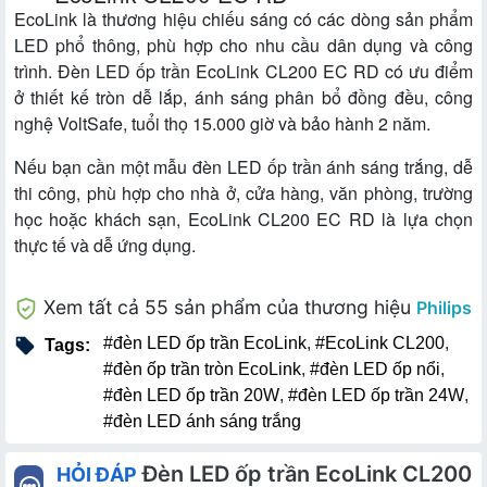
EcoLink là thương hiệu chiếu sáng có các dòng sản phẩm
LED phổ thông, phù hợp cho nhu cầu dân dụng và công
trình. Đèn LED ốp trần EcoLink CL200 EC RD có ưu điểm
ở thiết kế tròn dễ lắp, ánh sáng phân bổ đồng đều, công
nghệ VoltSafe, tuổi thọ 15.000 giờ và bảo hành 2 năm.
Nếu bạn cần một mẫu đèn LED ốp trần ánh sáng trắng, dễ
thi công, phù hợp cho nhà ở, cửa hàng, văn phòng, trường
học hoặc khách sạn, EcoLink CL200 EC RD là lựa chọn
thực tế và dễ ứng dụng.
Xem tất cả 55 sản phẩm của thương hiệu
Philips
#đèn LED ốp trần EcoLink
,
#EcoLink CL200
,
Tags:
#đèn ốp trần tròn EcoLink
,
#đèn LED ốp nổi
,
#đèn LED ốp trần 20W
,
#đèn LED ốp trần 24W
,
#đèn LED ánh sáng trắng
Đèn LED ốp trần EcoLink CL200
HỎI ĐÁP