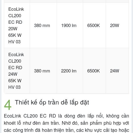
EcoLink
CL200
EC RD
380 mm
1900 lm
6500K
20W
20W
65K W
HV 03
EcoLink
CL200
EC RD
380 mm
2200 lm
6500K
24W
24W
65K W
HV 03
Thiết kế ốp trần dễ lắp đặt
EcoLink CL200 EC RD là dòng đèn lắp nổi, không cần
khoét lỗ như đèn âm trần. Nhờ đó, sản phẩm phù hợp với
các công trình đã hoàn thiện trần, các khu vực cải tạo hoặc