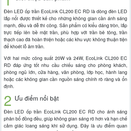
Đèn LED ốp trần EcoLink CL200 EC RD là dòng đèn LED
lắp nổi được thiết kế cho những không gian cần ánh sáng
mạnh, đều và dễ thi công. Sản phẩm có kiểu dáng tròn, lắp
trực tiếp lên bề mặt trần, phù hợp với trần bê tông, trần
thạch cao đã hoàn thiện hoặc các khu vực không thuận tiện
để khoét lỗ âm trần.
Với hai mức công suất 20W và 24W, EcoLink CL200 EC
RD đáp ứng tốt nhu cầu chiếu sáng cho phòng khách,
phòng ngủ lớn, cửa hàng, văn phòng, lớp học, hành lang
hoặc các không gian cần nguồn sáng chính rõ ràng và ổn
định.
Ưu điểm nổi bật
Đèn LED ốp trần EcoLink CL200 EC RD cho ánh sáng
phân bổ đồng đều, giúp không gian sáng rõ hơn và hạn chế
cảm giác loang sáng khi sử dụng. Đây là ưu điểm quan