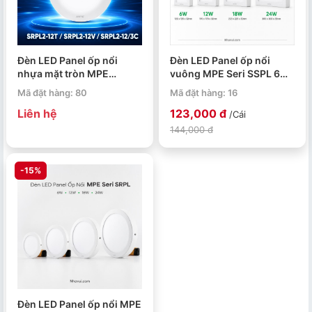
Đèn LED Panel ốp nổi
Đèn LED Panel ốp nổi
nhựa mặt tròn MPE
vuông MPE Seri SSPL 6W
SRPL2-12T/SRPL2-
12W 18W 24W
Mã đặt hàng: 80
Mã đặt hàng: 16
12V/SRPL2-12/3C 12W
Liên hệ
123,000 đ
/Cái
144,000 đ
-15%
Đèn LED Panel ốp nổi MPE