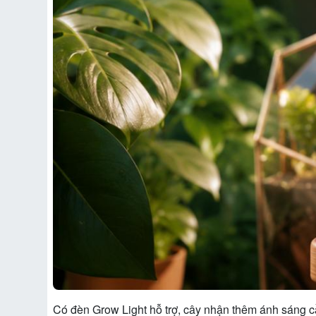
Có đèn Grow Light hỗ trợ, cây nhận thêm ánh sáng cần