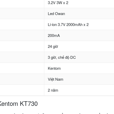
3.2V 3W x 2
Led Owan
Li-ion 3.7V 2000mAh x 2
200mA
24 giờ
3 giờ, chế độ DC
Kentom
Việt Nam
2 năm
 Kentom KT730