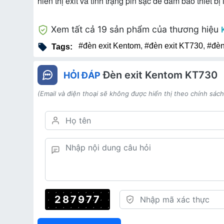
hiển thị exit và tình trạng pin sạc để đảm bảo thiết b
Xem tất cả 19 sản phẩm của thương hiệu
#đèn exit Kentom
,
#đèn exit KT730
,
#đèn
Tags:
Đèn exit Kentom KT730
HỎI ĐÁP
(Email và điện thoại sẽ không được hiển thị theo chính sác
287977