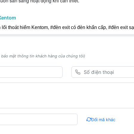
ị luôn sẵn sàng hoạt động khi cần thiết.
Kentom
 lối thoát hiểm Kentom
,
#đèn exit có đèn khẩn cấp
,
#đèn exit s
h bảo mật thông tin khách hàng của chúng tôi)
Đổi mã khác