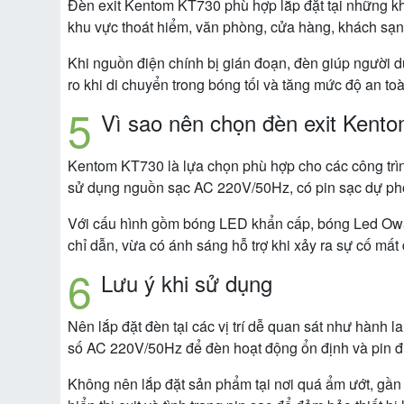
Đèn exit Kentom KT730 phù hợp lắp đặt tại những khu
khu vực thoát hiểm, văn phòng, cửa hàng, khách sạn
Khi nguồn điện chính bị gián đoạn, đèn giúp người dù
ro khi di chuyển trong bóng tối và tăng mức độ an t
Vì sao nên chọn đèn exit Kent
Kentom KT730 là lựa chọn phù hợp cho các công trìn
sử dụng nguồn sạc AC 220V/50Hz, có pin sạc dự phòn
Với cấu hình gồm bóng LED khẩn cấp, bóng Led Owan
chỉ dẫn, vừa có ánh sáng hỗ trợ khi xảy ra sự cố mất 
Lưu ý khi sử dụng
Nên lắp đặt đèn tại các vị trí dễ quan sát như hành 
số AC 220V/50Hz để đèn hoạt động ổn định và pin đư
Không nên lắp đặt sản phẩm tại nơi quá ẩm ướt, gần