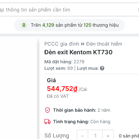
Trên
4,129
sản phẩm từ
125
thương hiệu
PCCC gia đình
Đèn thoát hiểm
Đèn exit Kentom KT730
Mã đặt hàng:
2279
Lượt xem:
69 |
Lượt mua:
Giá
544,752₫
/Cái
Đã có VAT
Thời gian bảo hành:
2 năm
Tình trạng hàng:
Còn hàng
Số Lượng
−
+
0 sản ph