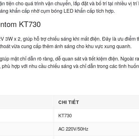
 tiện cho quá trình vận chuyển, lắp đặt và bố trí tại nhiều vị 
u sáng khẩn cấp nhờ cụm bóng LED khẩn cấp tích hợp.
Kentom KT730
W x 2, giúp hỗ trợ chiếu sáng khi mất điện. Đây là ưu điểm th
ối thoát vừa cung cấp thêm ánh sáng cho khu vực xung quanh.
iúp mặt chỉ dẫn rõ ràng, dễ quan sát và tiết kiệm điện. Ngoài 
, phù hợp với nhu cầu chiếu sáng và chỉ dẫn trong các tình huố
CHI TIẾT
KT730
AC 220V/50Hz