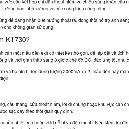
 vực cần kết hợp chỉ dẫn thoát hiểm và chiếu sáng khẩn cấp như
, trường học, nhà xưởng và các công trình công cộng.
ng dễ dàng nhận biết hướng thoát ra, đồng thời hỗ trợ ánh sáng 
oàn cho không gian sử dụng.
om KT730?
h cần một mẫu đèn exit có thiết kế nhỏ gọn, dễ lắp đặt và tíc
g và thời gian thắp sáng 3 giờ ở chế độ DC, đáp ứng tốt nhu c
 và bộ pin Li-ion dung lượng 2000mAh x 2, mẫu đèn này mang l
điện.
lang, cầu thang, cửa thoát hiểm, lối đi chung hoặc khu vực cần c
ợc sạc đầy theo thời gian quy định.
 nguồn nhiệt cao hoặc vị trí dễ bị va đập mạnh. Nên kiểm tra 