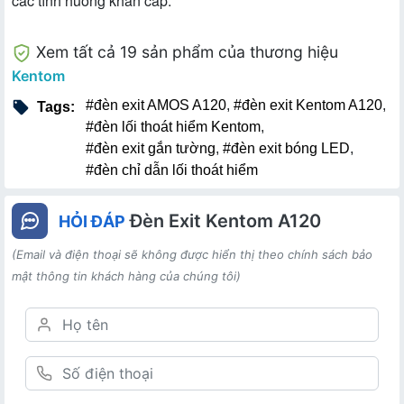
các tình huống khẩn cấp.
Xem tất cả 19 sản phẩm của thương hiệu
Kentom
#đèn exit AMOS A120
,
#đèn exit Kentom A120
,
Tags:
#đèn lối thoát hiểm Kentom
,
#đèn exit gắn tường
,
#đèn exit bóng LED
,
#đèn chỉ dẫn lối thoát hiểm
Đèn Exit Kentom A120
HỎI ĐÁP
(Email và điện thoại sẽ không được hiển thị theo chính sách bảo
mật thông tin khách hàng của chúng tôi)