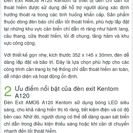
Đèn Exit AMOS A120 Kentom là thiết bị đèn chỉ dẫn lối
thoát hiểm được sử dụng để hỗ trợ người dùng xác định
hướng thoát ra trong các tình huống khẩn cấp. Sản phẩm
thuộc dòng đèn báo chỉ dẫn lối thoát hiểm, phù hợp lắp đặt
tại những khu vực cần biển chỉ dẫn rõ ràng như hành lang,
cầu thang, cửa thoát hiểm, lối đi chung, tầng hầm và khu
vực công cộng.
Với thiết kế gọn nhẹ, kích thước 352 x 145 x 30mm, đèn dễ
dàng lắp đặt và bảo trì. Đây là lựa chọn phù hợp cho các
công trình cần trang bị hệ thống chỉ dẫn thoát hiểm an toàn,
dễ nhận diện và hoạt động ổn định.
Ưu điểm nổi bật của đèn exit Kentom
A120
Đèn Exit AMOS A120 Kentom sử dụng bóng LED siêu
sáng, cho khả năng hiển thị rõ ràng, tiết kiệm điện và có độ
bền cao. Nhờ đó, người dùng có thể dễ dàng quan sát biển
chỉ dẫn trong điều kiện thiếu sáng hoặc khi cần di chuyển
nhanh đến lối thoát hiểm.