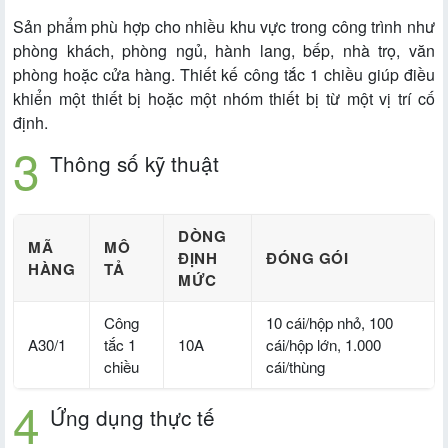
Sản phẩm phù hợp cho nhiều khu vực trong công trình như
phòng khách, phòng ngủ, hành lang, bếp, nhà trọ, văn
phòng hoặc cửa hàng. Thiết kế công tắc 1 chiều giúp điều
khiển một thiết bị hoặc một nhóm thiết bị từ một vị trí cố
định.
Thông số kỹ thuật
DÒNG
MÃ
MÔ
ĐỊNH
ĐÓNG GÓI
HÀNG
TẢ
MỨC
Công
10 cái/hộp nhỏ, 100
A30/1
tắc 1
10A
cái/hộp lớn, 1.000
chiều
cái/thùng
Ứng dụng thực tế