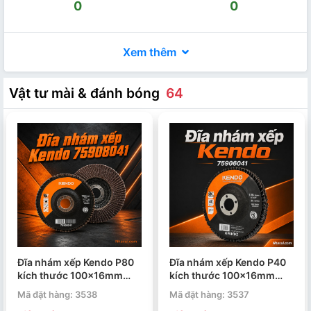
0
0
Xem thêm
Vật tư mài & đánh bóng
64
Đĩa nhám xếp Kendo P80
Đĩa nhám xếp Kendo P40
kích thước 100x16mm
kích thước 100x16mm
75908041
75906041
Mã đặt hàng: 3538
Mã đặt hàng: 3537