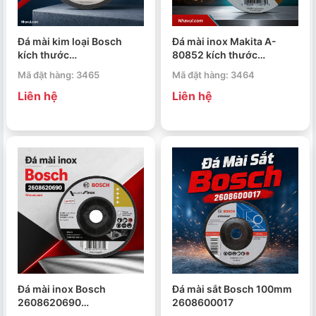
Đá mài kim loại Bosch
Đá mài inox Makita A-
kích thước
80852 kích thước
125x6.3x22.23mm
100x6x16mm
Mã đặt hàng: 3465
Mã đặt hàng: 3464
2608600263
Liên hệ
Liên hệ
Đá mài inox Bosch
Đá mài sắt Bosch 100mm
2608620690
2608600017
100x2x16mm