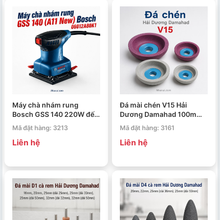
Máy chà nhám rung
Đá mài chén V15 Hải
Bosch GSS 140 220W đế
Dương Damahad 100mm,
chà 101x112mm
125mm
Mã đặt hàng: 3213
Mã đặt hàng: 3161
06012A80K1
Liên hệ
Liên hệ