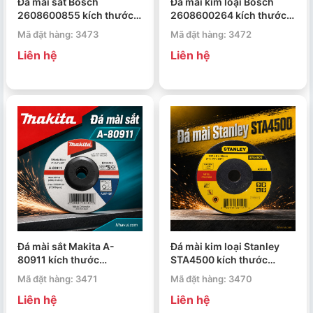
Đá mài sắt Bosch
Đá mài kim loại Bosch
2608600855 kích thước
2608600264 kích thước
150x6x22.23mm
180mm
Mã đặt hàng: 3473
Mã đặt hàng: 3472
Liên hệ
Liên hệ
Đá mài sắt Makita A-
Đá mài kim loại Stanley
80911 kích thước
STA4500 kích thước
100x6x16mm
100x6x16mm
Mã đặt hàng: 3471
Mã đặt hàng: 3470
Liên hệ
Liên hệ