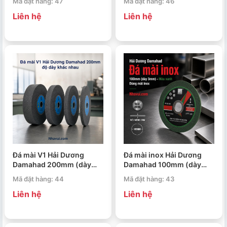
Mã đặt hàng: 47
Mã đặt hàng: 46
25mm), 300mm (dày
32mm)
Liên hệ
Liên hệ
32mm), 300mm (dày
40mm, lỗ 127mm)
Đá mài V1 Hải Dương
Đá mài inox Hải Dương
Damahad 200mm (dày
Damahad 100mm (dày
8mm), 200mm (dày
3mm, xanh)
Mã đặt hàng: 44
Mã đặt hàng: 43
16mm), 200mm (dày
Liên hệ
Liên hệ
20mm), 200mm (dày
25mm)