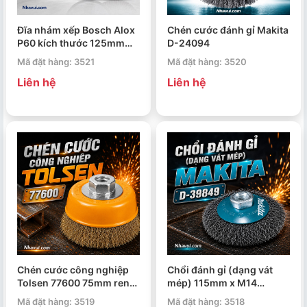
Đĩa nhám xếp Bosch Alox
Chén cước đánh gỉ Makita
P60 kích thước 125mm
D-24094
2608601689
Mã đặt hàng: 3521
Mã đặt hàng: 3520
Liên hệ
Liên hệ
Chén cước công nghiệp
Chổi đánh gỉ (dạng vát
Tolsen 77600 75mm ren
mép) 115mm x M14
M10x1,5
Makita D-39849
Mã đặt hàng: 3519
Mã đặt hàng: 3518