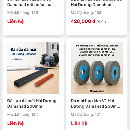
Damahad một màu, hai
Hải Dương Damahad
màu, loại lớn
150mm
Mã đặt hàng: 146
Mã đặt hàng: 138
Liên hệ
428,000 đ
/Viên
Đá sửa đá mài Hải Dương
Đá mài hợp kim V1 Hải
Damahad 200mm
Dương Damahad 250mm
(dày 25mm, cỡ hạt 24–
Mã đặt hàng: 124
Mã đặt hàng: 121
80), 250mm (dày 25mm,
Liên hệ
Liên hệ
cỡ hạt 100), 250mm (dày
32mm, cỡ hạt 24–80)