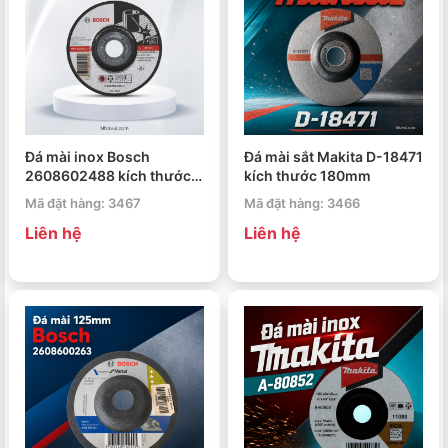
Đá mài inox Bosch
Đá mài sắt Makita D-18471
2608602488 kích thước
kích thước 180mm
125x6x22.23mm
Mã đặt hàng: 3467
Mã đặt hàng: 3466
Liên hệ
Liên hệ