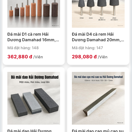
Đá mài D1 cà rem Hải
Đá mài D4 cà rem Hải
Dương Damahad 16mm,
Dương Damahad 20mm,
20mm, 25mm (dài
22mm, 25mm (dài
Mã đặt hàng: 148
Mã đặt hàng: 147
25mm), 25mm (dài
36mm), 25mm (dài
362,880 đ
298,080 đ
30mm), 25mm (dài
50mm)
/Viên
/Viên
50mm), 32mm (dài
32mm), 32mm (dài
50mm)
Đá mài dao Hải Dương
Đá mài dao cạo mủ cao su