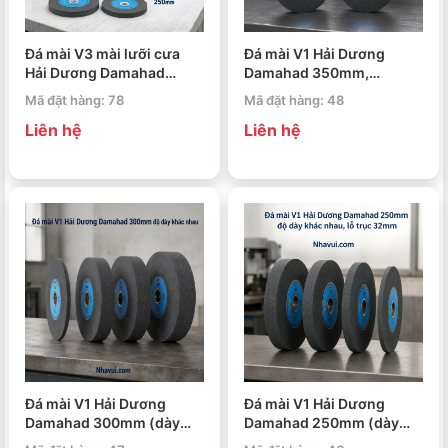
Đá mài V3 mài lưỡi cưa
Đá mài V1 Hải Dương
Hải Dương Damahad
Damahad 350mm,
100mm, 125mm, 150mm,
400mm (lỗ 127mm),
Mã đặt hàng: 78
Mã đặt hàng: 48
175mm, 200mm (dày
400mm (lỗ 203mm)
Liên hệ
Liên hệ
8mm), 200mm (dày
10mm), 250mm
Đá mài V1 Hải Dương
Đá mài V1 Hải Dương
Damahad 300mm (dày
Damahad 250mm (dày
16mm), 300mm (dày
25mm), 250mm (dày