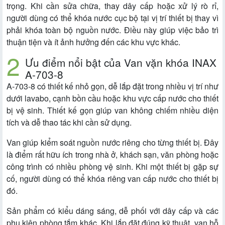
trọng. Khi cần sửa chữa, thay dây cấp hoặc xử lý rò rỉ,
người dùng có thể khóa nước cục bộ tại vị trí thiết bị thay vì
phải khóa toàn bộ nguồn nước. Điều này giúp việc bảo trì
thuận tiện và ít ảnh hưởng đến các khu vực khác.
Ưu điểm nổi bật của Van vặn khóa INAX
A-703-8
A-703-8 có thiết kế nhỏ gọn, dễ lắp đặt trong nhiều vị trí như
dưới lavabo, cạnh bồn cầu hoặc khu vực cấp nước cho thiết
bị vệ sinh. Thiết kế gọn giúp van không chiếm nhiều diện
tích và dễ thao tác khi cần sử dụng.
Van giúp kiểm soát nguồn nước riêng cho từng thiết bị. Đây
là điểm rất hữu ích trong nhà ở, khách sạn, văn phòng hoặc
công trình có nhiều phòng vệ sinh. Khi một thiết bị gặp sự
cố, người dùng có thể khóa riêng van cấp nước cho thiết bị
đó.
Sản phẩm có kiểu dáng sáng, dễ phối với dây cấp và các
phụ kiện phòng tắm khác. Khi lắp đặt đúng kỹ thuật, van hỗ