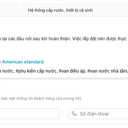
Hệ thống cấp nước, thiết bị vệ sinh
 tại các đầu nối sau khi hoàn thiện. Việc lắp đặt nên được thự
u
American standard
p nước
,
#phụ kiện cấp nước
,
#van điều áp
,
#van nước nhà tắm
F
h bảo mật thông tin khách hàng của chúng tôi)