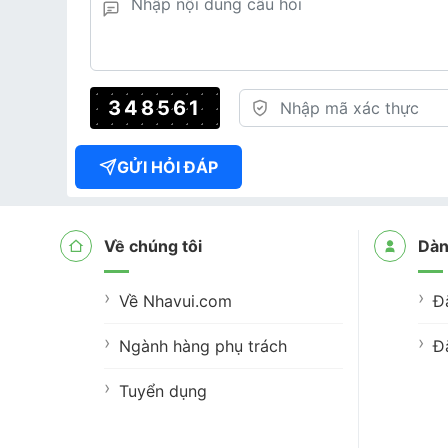
348561
GỬI HỎI ĐÁP
Về chúng tôi
Dàn
Về Nhavui.com
Đ
Ngành hàng phụ trách
Đ
Tuyển dụng