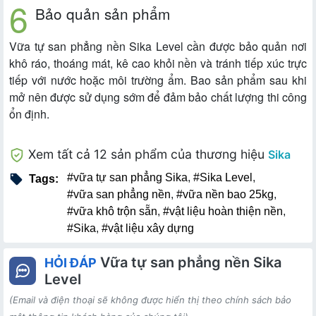
Bảo quản sản phẩm
Vữa tự san phẳng nền Sika Level cần được bảo quản nơi
khô ráo, thoáng mát, kê cao khỏi nền và tránh tiếp xúc trực
tiếp với nước hoặc môi trường ẩm. Bao sản phẩm sau khi
mở nên được sử dụng sớm để đảm bảo chất lượng thi công
ổn định.
Xem tất cả 12 sản phẩm của thương hiệu
Sika
#vữa tự san phẳng Sika
,
#Sika Level
,
Tags:
#vữa san phẳng nền
,
#vữa nền bao 25kg
,
#vữa khô trộn sẵn
,
#vật liệu hoàn thiện nền
,
#Sika
,
#vật liệu xây dựng
Vữa tự san phẳng nền Sika
HỎI ĐÁP
Level
(Email và điện thoại sẽ không được hiển thị theo chính sách bảo