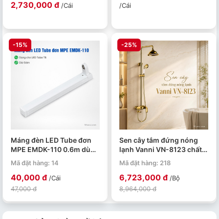
2,730,000 đ
/Cái
/Cái
-15%
-25%
Máng đèn LED Tube đơn
Sen cây tắm đứng nóng
MPE EMDK-110 0.6m dùng
lạnh Vanni VN-8123 chất
cho bóng T8
liệu đồng thau mạ vàng
Mã đặt hàng: 14
Mã đặt hàng: 218
40,000 đ
6,723,000 đ
/Cái
/Bộ
47,000 đ
8,964,000 đ