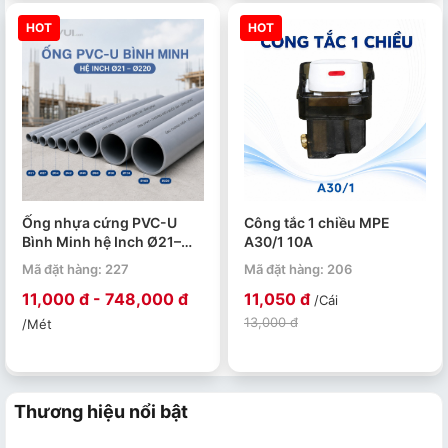
HOT
HOT
Ống nhựa cứng PVC-U
Công tắc 1 chiều MPE
Bình Minh hệ Inch Ø21–
A30/1 10A
Ø220 PN4–PN15. Quy cách
Mã đặt hàng: 227
Mã đặt hàng: 206
4m/ 1 ống.
11,000 đ - 748,000 đ
11,050 đ
/Cái
13,000 đ
/Mét
Thương hiệu nổi bật