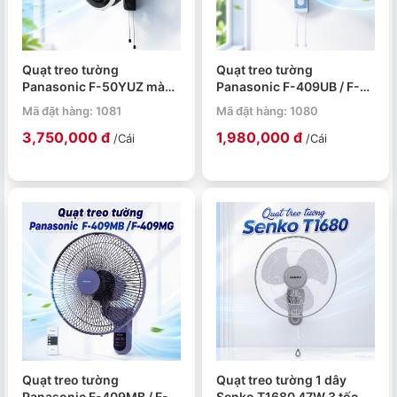
Quạt treo tường
Quạt treo tường
Panasonic F-50YUZ màu
Panasonic F-409UB / F-
đen 53–63W đường kính
409UGO 47.5W đường
Mã đặt hàng: 1081
Mã đặt hàng: 1080
50cm
kính 40cm giật dây
3,750,000 đ
1,980,000 đ
/Cái
/Cái
Quạt treo tường
Quạt treo tường 1 dây
Panasonic F-409MB / F-
Senko T1680 47W 3 tốc