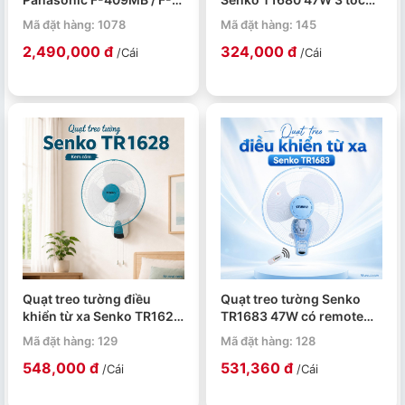
409MG 51W đường kính
độ gió
Mã đặt hàng: 1078
Mã đặt hàng: 145
40cm có remote
2,490,000 đ
324,000 đ
/Cái
/Cái
Quạt treo tường điều
Quạt treo tường Senko
khiển từ xa Senko TR1628
TR1683 47W có remote
47W cánh 39cm
điều khiển từ xa
Mã đặt hàng: 129
Mã đặt hàng: 128
548,000 đ
531,360 đ
/Cái
/Cái