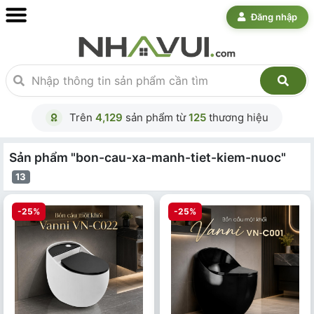
Đăng nhập
Trên
4,129
sản phẩm từ
125
thương hiệu
Sản phẩm "bon-cau-xa-manh-tiet-kiem-nuoc"
13
-25%
-25%