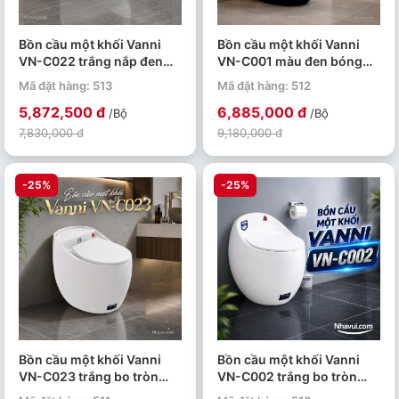
Bồn cầu một khối Vanni
Bồn cầu một khối Vanni
VN-C022 trắng nắp đen
VN-C001 màu đen bóng
men tuyết phủ nano kháng
men tuyết phủ nano kháng
Mã đặt hàng: 513
Mã đặt hàng: 512
khuẩn
khuẩn
5,872,500 đ
6,885,000 đ
/Bộ
/Bộ
7,830,000 đ
9,180,000 đ
-25%
-25%
Bồn cầu một khối Vanni
Bồn cầu một khối Vanni
VN-C023 trắng bo tròn
VN-C002 trắng bo tròn
men tuyết phủ nano kháng
men tuyết phủ nano kháng