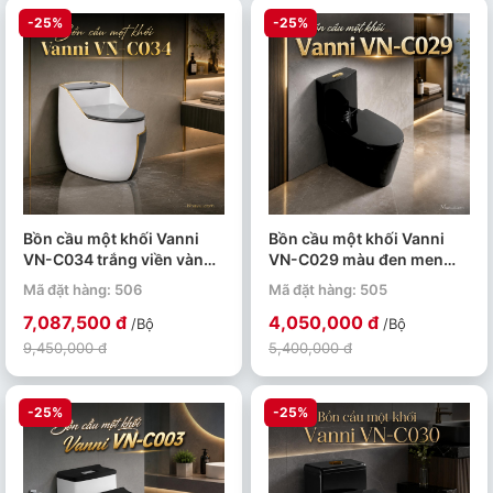
-25%
-25%
Bồn cầu một khối Vanni
Bồn cầu một khối Vanni
VN-C034 trắng viền vàng
VN-C029 màu đen men
men tuyết phủ nano kháng
tuyết phủ nano kháng
Mã đặt hàng: 506
Mã đặt hàng: 505
khuẩn
khuẩn
7,087,500 đ
4,050,000 đ
/Bộ
/Bộ
9,450,000 đ
5,400,000 đ
-25%
-25%