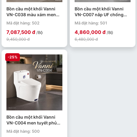
Bồn cầu một khối Vanni
Bồn cầu một khối Vanni
VN-C038 màu xám men
VN-C007 nắp UF chống
tuyết phủ nano kháng
trầy men tuyết phủ nano
Mã đặt hàng: 502
Mã đặt hàng: 501
khuẩn
kháng khuẩn
7,087,500 đ
4,860,000 đ
/Bộ
/Bộ
9,450,000 đ
6,480,000 đ
-25%
Bồn cầu một khối Vanni
VN-C004 men tuyết phủ
nano kháng khuẩn
Mã đặt hàng: 500