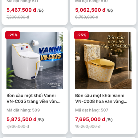
Mã đặt hàng: 511
Mã đặt hàng: 510
khuẩn
khuẩn
5,467,500 đ
5,062,500 đ
/Bộ
/Bộ
7,290,000 đ
6,750,000 đ
-25%
-25%
Bồn cầu một khối Vanni
Bồn cầu một khối Vanni
VN-C035 trắng viền vàng
VN-C008 hoa văn vàng
men tuyết phủ nano kháng
men tuyết phủ nano kháng
Mã đặt hàng: 509
Mã đặt hàng: 507
khuẩn
khuẩn
5,872,500 đ
7,695,000 đ
/Bộ
/Bộ
7,830,000 đ
10,260,000 đ