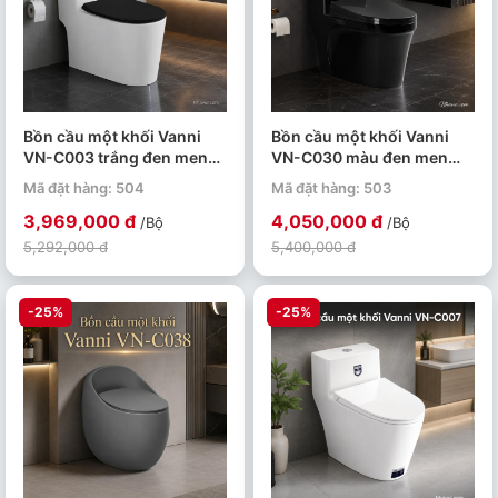
Bồn cầu một khối Vanni
Bồn cầu một khối Vanni
VN-C003 trắng đen men
VN-C030 màu đen men
tuyết phủ nano kháng
tuyết phủ nano kháng
Mã đặt hàng: 504
Mã đặt hàng: 503
khuẩn
khuẩn
3,969,000 đ
4,050,000 đ
/Bộ
/Bộ
5,292,000 đ
5,400,000 đ
-25%
-25%