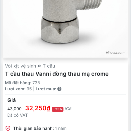
Vòi xịt vệ sinh
T cầu
T cầu thau Vanni đồng thau mạ crome
Mã đặt hàng:
735
Lượt xem:
95 |
Lượt mua:
Giá
32,250₫
43,000
/Cái
- 25%
Đã có VAT
Thời gian bảo hành:
1 năm