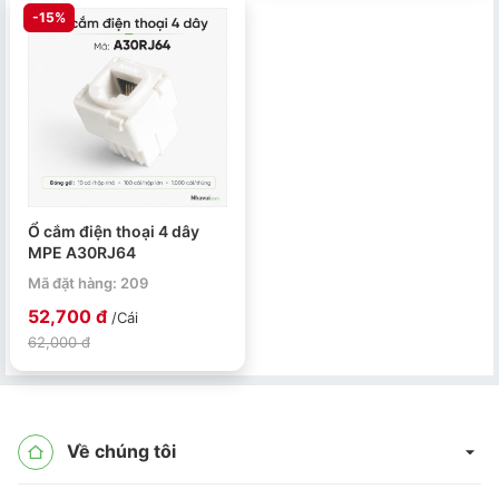
-15%
Ổ cắm điện thoại 4 dây
MPE A30RJ64
Mã đặt hàng: 209
52,700 đ
/Cái
62,000 đ
Về chúng tôi