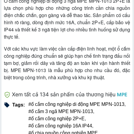
Ổ cắm công nghiệp di động 3 ngã MPE MPN-1013 2P+E là
lựa chọn phù hợp cho những công trình cần chia nguồn
điện chắc chắn, gọn gàng và dễ thao tác. Sản phẩm có cấu
hình rõ ràng, dòng định mức 16A, chuẩn 2P+E, cấp bảo vệ
IP44 và thiết kế 3 ngã tiện lợi cho nhiều tình huống sử dụng
thực tế.
Với các khu vực làm việc cần cấp điện linh hoạt, một ổ cắm
công nghiệp đúng chuẩn sẽ giúp hạn chế tình trạng đấu nối
tạm bợ, giảm rối dây và tăng độ an toàn khi vận hành thiết
bị. MPE MPN-1013 là mẫu phù hợp cho nhu cầu đó, đặc
biệt trong công trình, nhà xưởng và khu kỹ thuật.
Xem tất cả 134 sản phẩm của thương hiệu
MPE
#ổ cắm công nghiệp di động MPE MPN-1013
,
Tags:
#ổ cắm 3 ngã MPE MPN-1013
,
#ổ cắm công nghiệp 2P+E
,
#ổ cắm công nghiệp 16A IP44
,
#ổ chia nguồn công nghiệp MPE
,