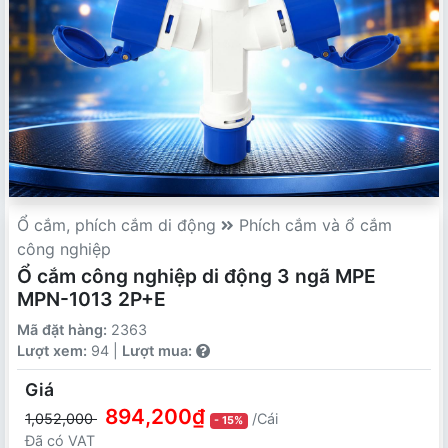
Ổ cắm, phích cắm di động
Phích cắm và ổ cắm
công nghiệp
Ổ cắm công nghiệp di động 3 ngã MPE
MPN-1013 2P+E
Mã đặt hàng:
2363
Lượt xem:
94 |
Lượt mua:
Giá
894,200₫
1,052,000
/Cái
- 15%
Đã có VAT